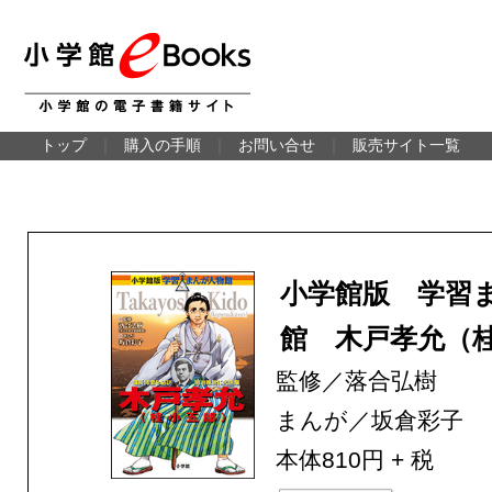
トップ
｜
購入の手順
｜
お問い合せ
｜
販売サイト一覧
小学館版 学習
館 木戸孝允（
監修／落合弘樹
まんが／坂倉彩子
本体810円 + 税