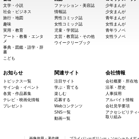
文学・小説
ファッション・美容誌
少年まんが
社会・ビジネス
情報誌
少女まんが
旅行・地図
男性コミック誌
青年まんが
趣味
女性コミック誌
女性まんが
実用・教育
児童・学習誌
青年ラノベ
アート・教養・エンタ
文芸・教育誌・その他
女性ラノベ
メ
ウイークリーブック
事典・図鑑・語学・辞
書
こども
お知らせ
関連サイト
会社情報
トピックス一覧
注目サイト
会社概要・所在地
サイン会・イベント
学ぶ・育てる
沿革・歴史
各賞・作品募集
楽しむ
人事採用
テレビ・映画化情報
応募する
アルバイト情報
プレゼント
Webコンテンツ
会社見学要項
SNS一覧
アクセシビリティ
取り組み
動画一覧
画像使用・著作権
プライバシーポリシー・ソーシャルメデ