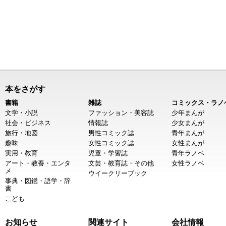
本をさがす
書籍
雑誌
コミックス・ラノ
文学・小説
ファッション・美容誌
少年まんが
社会・ビジネス
情報誌
少女まんが
旅行・地図
男性コミック誌
青年まんが
趣味
女性コミック誌
女性まんが
実用・教育
児童・学習誌
青年ラノベ
アート・教養・エンタ
文芸・教育誌・その他
女性ラノベ
メ
ウイークリーブック
事典・図鑑・語学・辞
書
こども
お知らせ
関連サイト
会社情報