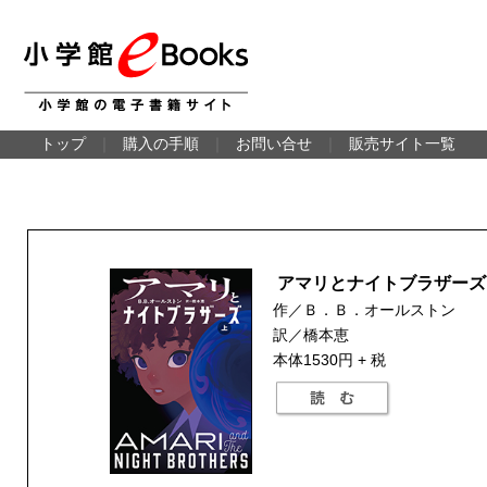
トップ
｜
購入の手順
｜
お問い合せ
｜
販売サイト一覧
アマリとナイトブラザーズ
作／Ｂ．Ｂ．オールストン
訳／橋本恵
本体1530円 + 税