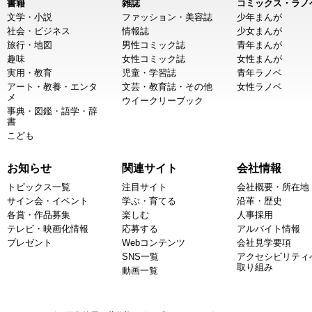
書籍
雑誌
コミックス・ラノ
文学・小説
ファッション・美容誌
少年まんが
社会・ビジネス
情報誌
少女まんが
旅行・地図
男性コミック誌
青年まんが
趣味
女性コミック誌
女性まんが
実用・教育
児童・学習誌
青年ラノベ
アート・教養・エンタ
文芸・教育誌・その他
女性ラノベ
メ
ウイークリーブック
事典・図鑑・語学・辞
書
こども
お知らせ
関連サイト
会社情報
トピックス一覧
注目サイト
会社概要・所在地
サイン会・イベント
学ぶ・育てる
沿革・歴史
各賞・作品募集
楽しむ
人事採用
テレビ・映画化情報
応募する
アルバイト情報
プレゼント
Webコンテンツ
会社見学要項
SNS一覧
アクセシビリティ
取り組み
動画一覧