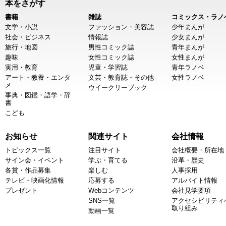
本をさがす
書籍
雑誌
コミックス・ラノ
文学・小説
ファッション・美容誌
少年まんが
社会・ビジネス
情報誌
少女まんが
旅行・地図
男性コミック誌
青年まんが
趣味
女性コミック誌
女性まんが
実用・教育
児童・学習誌
青年ラノベ
アート・教養・エンタ
文芸・教育誌・その他
女性ラノベ
メ
ウイークリーブック
事典・図鑑・語学・辞
書
こども
お知らせ
関連サイト
会社情報
トピックス一覧
注目サイト
会社概要・所在地
サイン会・イベント
学ぶ・育てる
沿革・歴史
各賞・作品募集
楽しむ
人事採用
テレビ・映画化情報
応募する
アルバイト情報
プレゼント
Webコンテンツ
会社見学要項
SNS一覧
アクセシビリティ
取り組み
動画一覧