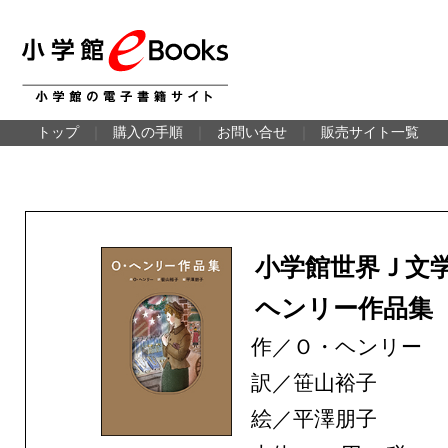
トップ
｜
購入の手順
｜
お問い合せ
｜
販売サイト一覧
小学館世界Ｊ文
ヘンリー作品集
作／Ｏ・ヘンリー
訳／笹山裕子
絵／平澤朋子