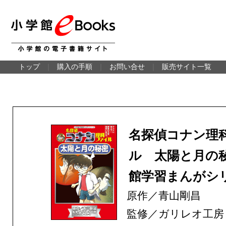
トップ
｜
購入の手順
｜
お問い合せ
｜
販売サイト一覧
名探偵コナン理
ル 太陽と月の
館学習まんがシ
原作／青山剛昌
監修／ガリレオ工房