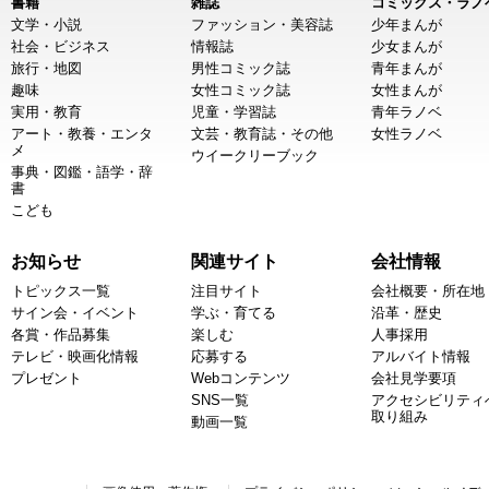
書籍
雑誌
コミックス・ラノ
文学・小説
ファッション・美容誌
少年まんが
社会・ビジネス
情報誌
少女まんが
旅行・地図
男性コミック誌
青年まんが
趣味
女性コミック誌
女性まんが
実用・教育
児童・学習誌
青年ラノベ
アート・教養・エンタ
文芸・教育誌・その他
女性ラノベ
メ
ウイークリーブック
事典・図鑑・語学・辞
書
こども
お知らせ
関連サイト
会社情報
トピックス一覧
注目サイト
会社概要・所在地
サイン会・イベント
学ぶ・育てる
沿革・歴史
各賞・作品募集
楽しむ
人事採用
テレビ・映画化情報
応募する
アルバイト情報
プレゼント
Webコンテンツ
会社見学要項
SNS一覧
アクセシビリティ
取り組み
動画一覧