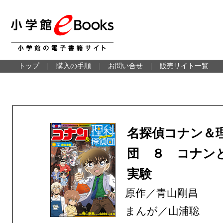
トップ
｜
購入の手順
｜
お問い合せ
｜
販売サイト一覧
名探偵コナン＆
団 ８ コナン
実験
原作／青山剛昌
まんが／山浦聡