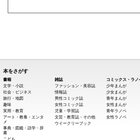
本をさがす
書籍
雑誌
コミックス・ラノ
文学・小説
ファッション・美容誌
少年まんが
社会・ビジネス
情報誌
少女まんが
旅行・地図
男性コミック誌
青年まんが
趣味
女性コミック誌
女性まんが
実用・教育
児童・学習誌
青年ラノベ
アート・教養・エンタ
文芸・教育誌・その他
女性ラノベ
メ
ウイークリーブック
事典・図鑑・語学・辞
書
こども