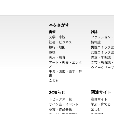
本をさがす
書籍
雑誌
文学・小説
ファッション・
社会・ビジネス
情報誌
旅行・地図
男性コミック誌
趣味
女性コミック誌
実用・教育
児童・学習誌
アート・教養・エンタ
文芸・教育誌・
メ
ウイークリーブ
事典・図鑑・語学・辞
書
こども
お知らせ
関連サイト
トピックス一覧
注目サイト
サイン会・イベント
学ぶ・育てる
各賞・作品募集
楽しむ