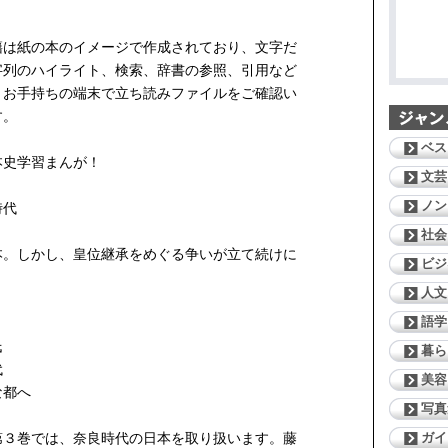
籍は紙の本のイメージで作成されており、文字だ
字列のハイライト、検索、辞書の参照、引用など
。お手持ちの端末で立ち読みファイルをご確認い
す。
ベス
本史学習まんが！
文芸
ノン
の時代
社会
本。しかし、皇位継承をめぐる争いが立て続けに
ビジ
人文
語学
原氏
暮ら
時代
美容
たな都へ
写真
ガイ
第３巻では、奈良時代の日本を取り扱います。藤