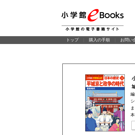
トップ
｜
購入の手順
｜
お問い
編
シ
ま
本