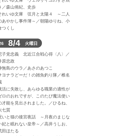
それいゆ文庫 ヴェルサイユのすき焼
き／森山侑紀、史歩
それいゆ文庫 弦月と太陽４ ～二人
のあやかし事件簿～／朝陽ゆりね、小
倉つくし
8/4
26
火曜日
尼子党忠義 北近江合戦心得〈八〉／
井原忠政
神無島のウラ／あさのあつこ
サヨナラどーだ！の雑魚釣り隊／椎名
誠
就活に失敗し、あらゆる職業の適性が
ゼロのおれですが、このたび魔法使い
の才能を見出されました。／ひるね、
六七質
呪いと猫の後宮夜話 ～月夜のまじな
い妃と眠れない皇帝～／高井うしお、
武田ほたる