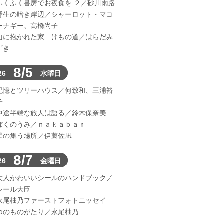
ふくふく書房でお夜食を ２／砂川雨路
野生の暗き岸辺／シャーロット・マコ
ーナギー、高橋尚子
山に抱かれた家 けもの道／はらだみ
ずき
8/5
26
水曜日
記憶とツリーハウス／何致和、三浦裕
子
中途半端な旅人は語る／鈴木保奈美
ぼくのうみ／ｎａｋａｂａｎ
星の集う場所／伊藤佐凪
8/7
26
金曜日
大人かわいいシールのハンドブック／
シール大臣
永尾柚乃ファーストフォトエッセイ
ゆのものがたり／永尾柚乃