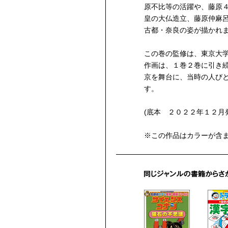
原不比等の活躍や、藤原
皇の大仏造立、藤原仲麻
古都・奈良の姿が描かれ
この巻の監修は、東京大
作画は、１巻２巻に引き
京を舞台に、当時の人び
す。
(底本 ２０２２年１２月
※この作品はカラーが含