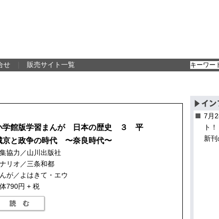
合せ
｜
販売サイト一覧
7月
小学館版学習まんが 日本の歴史 ３ 平
ト！
新刊
城京と政争の時代 〜奈良時代〜
集協力／山川出版社
ナリオ／三条和都
んが／よはきて・エウ
体790円 + 税