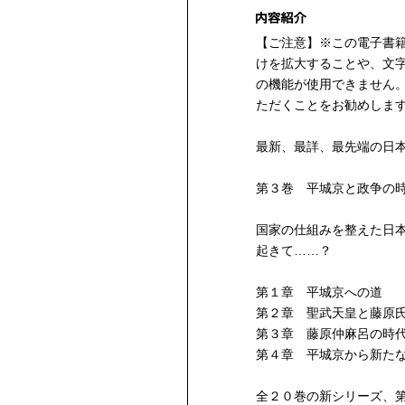
【ご注意】※この電子書
けを拡大することや、文
の機能が使用できません
ただくことをお勧めしま
最新、最詳、最先端の日
第３巻 平城京と政争
国家の仕組みを整えた日
起きて……？
第１章 平城京への道
第２章 聖武天皇と藤
第３章 藤原仲麻呂の
第４章 平城京から新
全２０巻の新シリーズ、