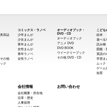
コミックス・ラノベ
オーディオブック・
こども
DVD・CD
美容誌
少年まんが
絵本
オーディオブック
少女まんが
遊べる
アニメ DVD
青年まんが
読み物
DVD BOOK
女性まんが
図鑑・
ウイークリーブック
青年ラノベ
英語の
その他 DVD・CD
その他
女性ラノベ
学習ま
ック
ムック
ゲーム
知育
会社情報
お問い合わせ
会社概要・所在地
沿革・歴史
人事採用