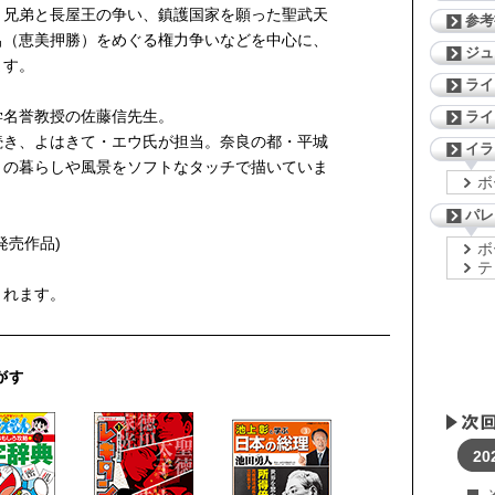
４兄弟と長屋王の争い、鎮護国家を願った聖武天
参考
呂（恵美押勝）をめぐる権力争いなどを中心に、
ジ
ます。
ライ
学名誉教授の佐藤信先生。
ライ
続き、よはきて・エウ氏が担当。奈良の都・平城
イラ
との暮らしや風景をソフトなタッチで描いていま
ボ
パレ
発売作品)
ボ
テ
まれます。
20