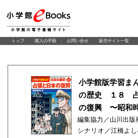
トップ
｜
購入の手順
｜
お問い合せ
｜
販売サイト一覧
小学館版学習ま
の歴史 １８ 
の復興 〜昭和
編集協力／山川出版
シナリオ／江橋よし