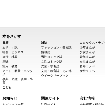
本をさがす
書籍
雑誌
コミックス・ラノ
文学・小説
ファッション・美容誌
少年まんが
社会・ビジネス
情報誌
少女まんが
旅行・地図
男性コミック誌
青年まんが
趣味
女性コミック誌
女性まんが
実用・教育
児童・学習誌
青年ラノベ
アート・教養・エンタ
文芸・教育誌・その他
女性ラノベ
メ
ウイークリーブック
事典・図鑑・語学・辞
書
こども
お知らせ
関連サイト
会社情報
トピックス一覧
注目サイト
会社概要・所在地