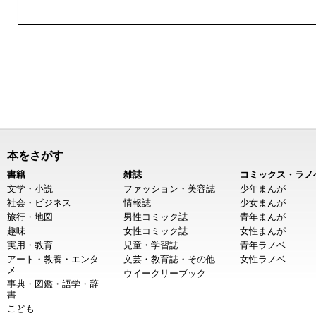
本をさがす
書籍
雑誌
コミックス・ラノ
文学・小説
ファッション・美容誌
少年まんが
社会・ビジネス
情報誌
少女まんが
旅行・地図
男性コミック誌
青年まんが
趣味
女性コミック誌
女性まんが
実用・教育
児童・学習誌
青年ラノベ
アート・教養・エンタ
文芸・教育誌・その他
女性ラノベ
メ
ウイークリーブック
事典・図鑑・語学・辞
書
こども