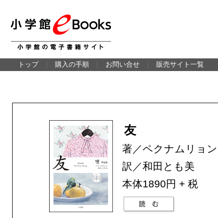
トップ
｜
購入の手順
｜
お問い合せ
｜
販売サイト一覧
友
著／ペクナムリョン
訳／和田とも美
本体1890円 + 税