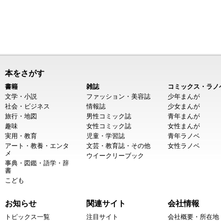
本をさがす
書籍
雑誌
コミックス・ラノ
文学・小説
ファッション・美容誌
少年まんが
社会・ビジネス
情報誌
少女まんが
旅行・地図
男性コミック誌
青年まんが
趣味
女性コミック誌
女性まんが
実用・教育
児童・学習誌
青年ラノベ
アート・教養・エンタ
文芸・教育誌・その他
女性ラノベ
メ
ウイークリーブック
事典・図鑑・語学・辞
書
こども
お知らせ
関連サイト
会社情報
トピックス一覧
注目サイト
会社概要・所在地