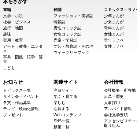
本をさがす
書籍
雑誌
コミックス・ラノ
文学・小説
ファッション・美容誌
少年まんが
社会・ビジネス
情報誌
少女まんが
旅行・地図
男性コミック誌
青年まんが
趣味
女性コミック誌
女性まんが
実用・教育
児童・学習誌
青年ラノベ
アート・教養・エンタ
文芸・教育誌・その他
女性ラノベ
メ
ウイークリーブック
事典・図鑑・語学・辞
書
こども
お知らせ
関連サイト
会社情報
トピックス一覧
注目サイト
会社概要・所在地
サイン会・イベント
学ぶ・育てる
沿革・歴史
各賞・作品募集
楽しむ
人事採用
テレビ・映画化情報
応募する
アルバイト情報
プレゼント
Webコンテンツ
会社見学要項
SNS一覧
アクセシビリティ
取り組み
動画一覧