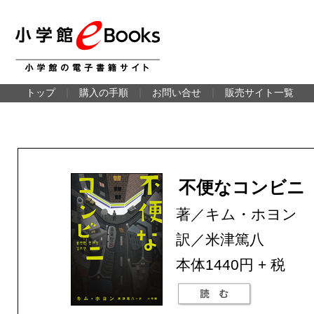
トップ
｜
購入の手順
｜
お問い合せ
｜
販売サイト一覧
不便なコンビニ
著／キム・ホヨン
訳／米津篤八
本体1440円 + 税