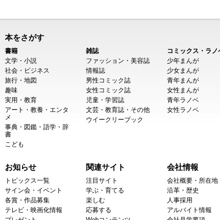
本をさがす
書籍
雑誌
コミックス・ラノ
文学・小説
ファッション・美容誌
少年まんが
社会・ビジネス
情報誌
少女まんが
旅行・地図
男性コミック誌
青年まんが
趣味
女性コミック誌
女性まんが
実用・教育
児童・学習誌
青年ラノベ
アート・教養・エンタ
文芸・教育誌・その他
女性ラノベ
メ
ウイークリーブック
事典・図鑑・語学・辞
書
こども
お知らせ
関連サイト
会社情報
トピックス一覧
注目サイト
会社概要・所在地
サイン会・イベント
学ぶ・育てる
沿革・歴史
各賞・作品募集
楽しむ
人事採用
テレビ・映画化情報
応募する
アルバイト情報
プレゼント
Webコンテンツ
会社見学要項