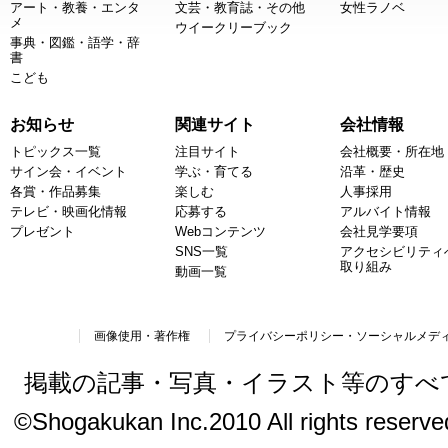
アート・教養・エンタ
文芸・教育誌・その他
女性ラノベ
メ
ウイークリーブック
事典・図鑑・語学・辞
書
こども
お知らせ
関連サイト
会社情報
トピックス一覧
注目サイト
会社概要・所在地
サイン会・イベント
学ぶ・育てる
沿革・歴史
各賞・作品募集
楽しむ
人事採用
テレビ・映画化情報
応募する
アルバイト情報
プレゼント
Webコンテンツ
会社見学要項
SNS一覧
アクセシビリティ
取り組み
動画一覧
画像使用・著作権
プライバシーポリシー・ソーシャルメデ
掲載の記事・写真・イラスト等のすべ
©Shogakukan Inc.2010 All rights reserved.