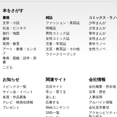
本をさがす
書籍
雑誌
コミックス・ラノ
文学・小説
ファッション・美容誌
少年まんが
社会・ビジネス
情報誌
少女まんが
旅行・地図
男性コミック誌
青年まんが
趣味
女性コミック誌
女性まんが
実用・教育
児童・学習誌
青年ラノベ
アート・教養・エンタ
文芸・教育誌・その他
女性ラノベ
メ
ウイークリーブック
事典・図鑑・語学・辞
書
こども
お知らせ
関連サイト
会社情報
トピックス一覧
注目サイト
会社概要・所在地
サイン会・イベント
学ぶ・育てる
沿革・歴史
各賞・作品募集
楽しむ
人事採用
テレビ・映画化情報
応募する
アルバイト情報
プレゼント
Webコンテンツ
会社見学要項
SNS一覧
アクセシビリティ
取り組み