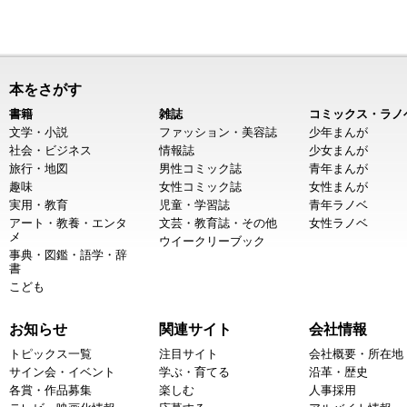
本をさがす
書籍
雑誌
コミックス・ラノ
文学・小説
ファッション・美容誌
少年まんが
社会・ビジネス
情報誌
少女まんが
旅行・地図
男性コミック誌
青年まんが
趣味
女性コミック誌
女性まんが
実用・教育
児童・学習誌
青年ラノベ
アート・教養・エンタ
文芸・教育誌・その他
女性ラノベ
メ
ウイークリーブック
事典・図鑑・語学・辞
書
こども
お知らせ
関連サイト
会社情報
トピックス一覧
注目サイト
会社概要・所在地
サイン会・イベント
学ぶ・育てる
沿革・歴史
各賞・作品募集
楽しむ
人事採用