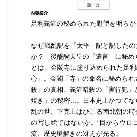
足利義満の秘められた野望を明らか
なぜ戦乱記を「太平」記と記したの
か？ 後醍醐天皇の「遺言」に秘め
とは。金閣寺に塗り込められた足利
心」。金閣「寺」の命名に秘められ
殺」の真相。義満暗殺の「実行犯」
焼き」の秘密…。日本史上かつてな
乱の世、下克上はびこる南北朝の時
の写し絵ではないか。"目からウロコ
流、歴史謎解きの冴えが光る。