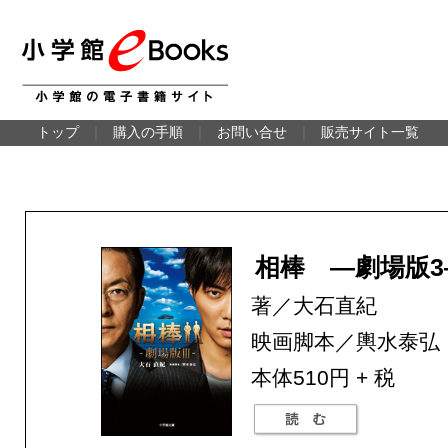
トップ
｜
購入の手順
｜
お問い合せ
｜
販売サイト一覧
相棒 ―劇場版3
著／大石直紀
映画脚本／輿水泰弘
本体510円 + 税