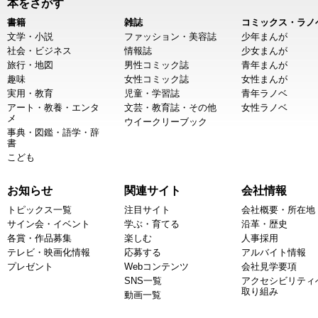
本をさがす
書籍
雑誌
コミックス・ラノ
文学・小説
ファッション・美容誌
少年まんが
社会・ビジネス
情報誌
少女まんが
旅行・地図
男性コミック誌
青年まんが
趣味
女性コミック誌
女性まんが
実用・教育
児童・学習誌
青年ラノベ
アート・教養・エンタ
文芸・教育誌・その他
女性ラノベ
メ
ウイークリーブック
事典・図鑑・語学・辞
書
こども
お知らせ
関連サイト
会社情報
トピックス一覧
注目サイト
会社概要・所在地
サイン会・イベント
学ぶ・育てる
沿革・歴史
各賞・作品募集
楽しむ
人事採用
テレビ・映画化情報
応募する
アルバイト情報
プレゼント
Webコンテンツ
会社見学要項
SNS一覧
アクセシビリティ
取り組み
動画一覧