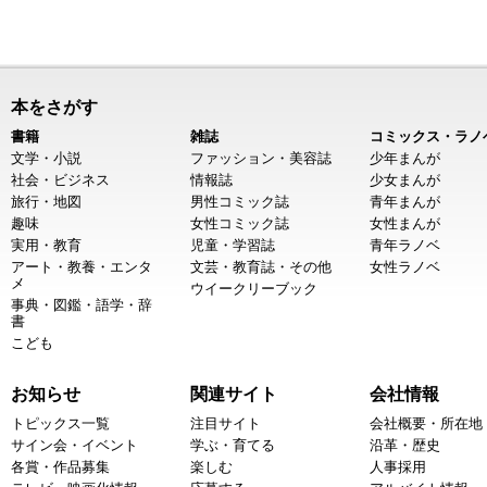
本をさがす
書籍
雑誌
コミックス・ラノ
文学・小説
ファッション・美容誌
少年まんが
社会・ビジネス
情報誌
少女まんが
旅行・地図
男性コミック誌
青年まんが
趣味
女性コミック誌
女性まんが
実用・教育
児童・学習誌
青年ラノベ
アート・教養・エンタ
文芸・教育誌・その他
女性ラノベ
メ
ウイークリーブック
事典・図鑑・語学・辞
書
こども
お知らせ
関連サイト
会社情報
トピックス一覧
注目サイト
会社概要・所在地
サイン会・イベント
学ぶ・育てる
沿革・歴史
各賞・作品募集
楽しむ
人事採用