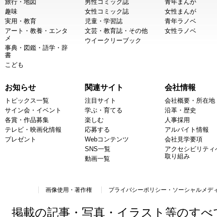
旅行・地図
男性コミック誌
青年まんが
趣味
女性コミック誌
女性まんが
実用・教育
児童・学習誌
青年ラノベ
アート・教養・エンタ
文芸・教育誌・その他
女性ラノベ
メ
ウイークリーブック
事典・図鑑・語学・辞
書
こども
お知らせ
関連サイト
会社情報
トピックス一覧
注目サイト
会社概要・所在地
サイン会・イベント
学ぶ・育てる
沿革・歴史
各賞・作品募集
楽しむ
人事採用
テレビ・映画化情報
応募する
アルバイト情報
プレゼント
Webコンテンツ
会社見学要項
SNS一覧
アクセシビリティ
取り組み
動画一覧
画像使用・著作権
プライバシーポリシー・ソーシャルメデ
掲載の記事・写真・イラスト等のすべ