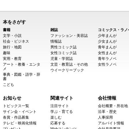
本をさがす
書籍
雑誌
コミックス・ラノ
文学・小説
ファッション・美容誌
少年まんが
社会・ビジネス
情報誌
少女まんが
旅行・地図
男性コミック誌
青年まんが
趣味
女性コミック誌
女性まんが
実用・教育
児童・学習誌
青年ラノベ
アート・教養・エンタ
文芸・教育誌・その他
女性ラノベ
メ
ウイークリーブック
事典・図鑑・語学・辞
書
こども
お知らせ
関連サイト
会社情報
トピックス一覧
注目サイト
会社概要・所在地
サイン会・イベント
学ぶ・育てる
沿革・歴史
各賞・作品募集
楽しむ
人事採用
テレビ・映画化情報
応募する
アルバイト情報
プレゼント
Webコンテンツ
会社見学要項