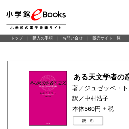
トップ
｜
購入の手順
｜
お問い合せ
｜
販売サイト一覧
ある天文学者の
著／ジュゼッペ・ト
訳／中村浩子
本体560円 + 税