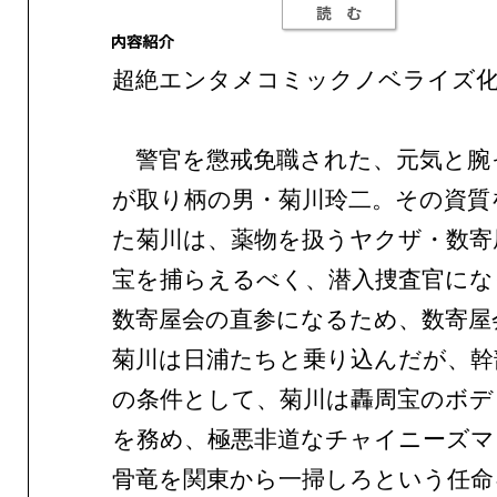
超絶エンタメコミックノベライズ化
警官を懲戒免職された、元気と腕
が取り柄の男・菊川玲二。その資質
た菊川は、薬物を扱うヤクザ・数寄
宝を捕らえるべく、潜入捜査官にな
数寄屋会の直参になるため、数寄屋
菊川は日浦たちと乗り込んだが、幹
の条件として、菊川は轟周宝のボデ
を務め、極悪非道なチャイニーズマ
骨竜を関東から一掃しろという任命