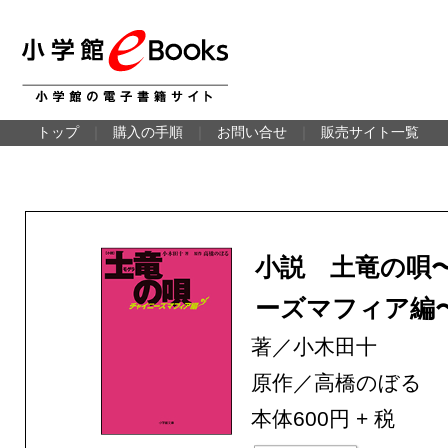
トップ
｜
購入の手順
｜
お問い合せ
｜
販売サイト一覧
小説 土竜の唄
ーズマフィア編
著／小木田十
原作／高橋のぼる
本体600円 + 税