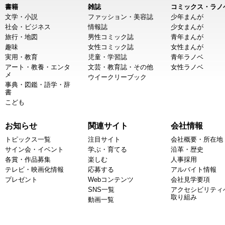
書籍
雑誌
コミックス・ラノ
文学・小説
ファッション・美容誌
少年まんが
社会・ビジネス
情報誌
少女まんが
旅行・地図
男性コミック誌
青年まんが
趣味
女性コミック誌
女性まんが
実用・教育
児童・学習誌
青年ラノベ
アート・教養・エンタ
文芸・教育誌・その他
女性ラノベ
メ
ウイークリーブック
事典・図鑑・語学・辞
書
こども
お知らせ
関連サイト
会社情報
トピックス一覧
注目サイト
会社概要・所在地
サイン会・イベント
学ぶ・育てる
沿革・歴史
各賞・作品募集
楽しむ
人事採用
テレビ・映画化情報
応募する
アルバイト情報
プレゼント
Webコンテンツ
会社見学要項
SNS一覧
アクセシビリティ
取り組み
動画一覧