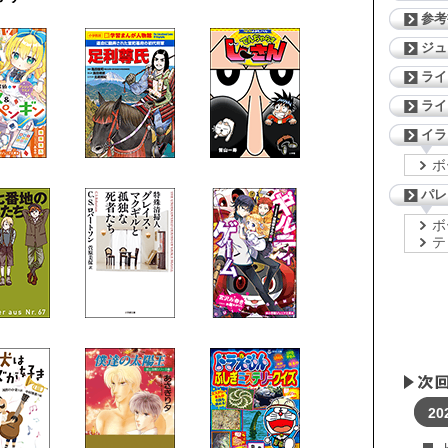
参考
ジ
ライ
ライ
イラ
ボ
パレ
ボ
テ
20