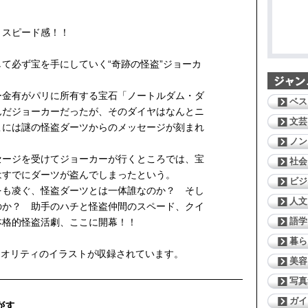
うスピード感！！
て必ず宝を手にしていく“奇跡の怪盗”ジョーカ
ー金有がパリに所有する宝石「ノートルダム・ダ
ベス
んだジョーカーだったが、そのダイヤはなんとニ
文芸
こには謎の怪盗ダーツからのメッセージが刻まれ
ノン
セージを受けてジョーカーが行くところでは、宝
社会
はすでにダーツが盗んでしまったという。
ビジ
をも凌ぐ、怪盗ダーツとは一体誰なのか？ そし
人文
のか？ 助手のハチと怪盗仲間のスペード、クイ
語学
本格的怪盗活劇、ここに開幕！！
暮ら
クオリティのイラストが収録されています。
美容
写真
ガイ