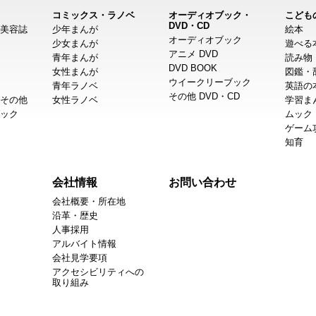
コミックス・ラノベ
オーディオブック・
こども
DVD・CD
美容誌
少年まんが
絵本
オーディオブック
少女まんが
遊べる
アニメ DVD
青年まんが
読み物
DVD BOOK
女性まんが
図鑑・
ウイークリーブック
青年ラノベ
英語の
その他 DVD・CD
その他
女性ラノベ
学習ま
ック
ムック
ゲーム
知育
会社情報
お問い合わせ
会社概要・所在地
沿革・歴史
人事採用
アルバイト情報
会社見学要項
アクセシビリティへの
取り組み