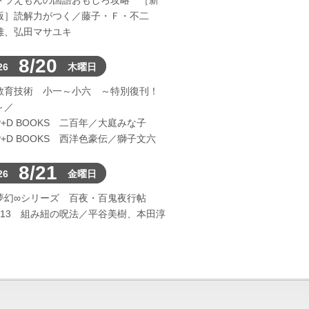
ドラえもんの国語おもしろ攻略 ［新
版］読解力がつく／藤子・Ｆ・不二
雄、弘田マサユキ
8/20
26
木曜日
教育技術 小一～小六 ～特別復刊！
～／
P+D BOOKS 二百年／大庭みな子
P+D BOOKS 西洋色豪伝／獅子文六
8/21
26
金曜日
夢幻∞シリーズ 百夜・百鬼夜行帖
113 組み紐の呪法／平谷美樹、本田淳