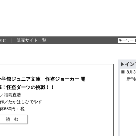
合せ
｜
販売サイト一覧
8月
小学館ジュニア文庫 怪盗ジョーカー 開
新刊
幕！怪盗ダーツの挑戦！！
／福島直浩
作／たかはしひでやす
体650円 + 税