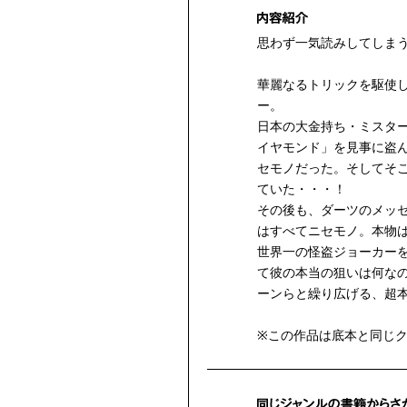
思わず一気読みしてしま
華麗なるトリックを駆使し
ー。
日本の大金持ち・ミスタ
イヤモンド」を見事に盗
セモノだった。そしてそ
ていた・・・！
その後も、ダーツのメッ
はすべてニセモノ。本物
世界一の怪盗ジョーカー
て彼の本当の狙いは何な
ーンらと繰り広げる、超
※この作品は底本と同じ