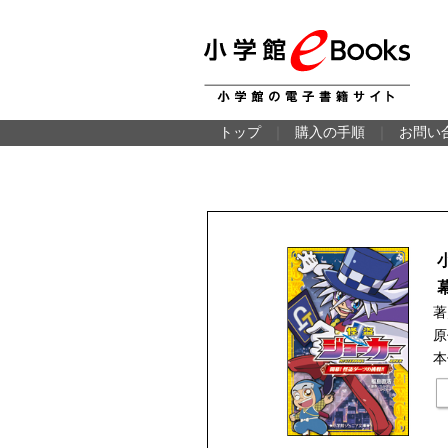
トップ
｜
購入の手順
｜
お問い
著
原
本