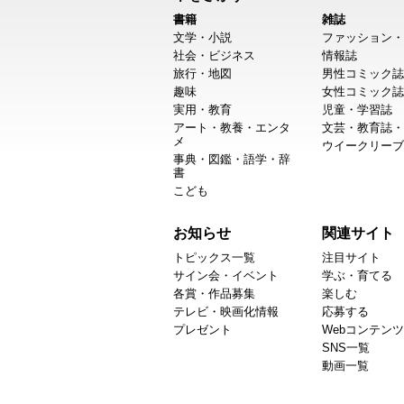
書籍
雑誌
文学・小説
ファッション・
社会・ビジネス
情報誌
旅行・地図
男性コミック誌
趣味
女性コミック誌
実用・教育
児童・学習誌
アート・教養・エンタ
文芸・教育誌・
メ
ウイークリーブ
事典・図鑑・語学・辞
書
こども
お知らせ
関連サイト
トピックス一覧
注目サイト
サイン会・イベント
学ぶ・育てる
各賞・作品募集
楽しむ
テレビ・映画化情報
応募する
プレゼント
Webコンテンツ
SNS一覧
動画一覧