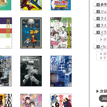
参考
ジ
ライ
ライ
イラ
ボ
パレ
ボ
テ
20