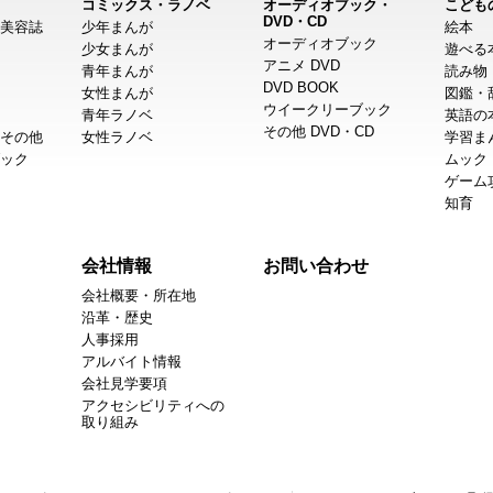
コミックス・ラノベ
オーディオブック・
こども
DVD・CD
美容誌
少年まんが
絵本
オーディオブック
少女まんが
遊べる
アニメ DVD
青年まんが
読み物
DVD BOOK
女性まんが
図鑑・
ウイークリーブック
青年ラノベ
英語の
その他 DVD・CD
その他
女性ラノベ
学習ま
ック
ムック
ゲーム
知育
会社情報
お問い合わせ
会社概要・所在地
沿革・歴史
人事採用
アルバイト情報
会社見学要項
アクセシビリティへの
取り組み