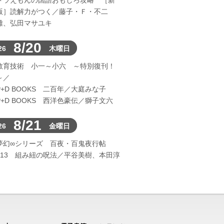
ドラえもんの国語おもしろ攻略 ［新
版］読解力がつく／藤子・Ｆ・不二
雄、弘田マサユキ
8/20
26
木曜日
教育技術 小一～小六 ～特別復刊！
～／
P+D BOOKS 二百年／大庭みな子
P+D BOOKS 西洋色豪伝／獅子文六
8/21
26
金曜日
夢幻∞シリーズ 百夜・百鬼夜行帖
113 組み紐の呪法／平谷美樹、本田淳