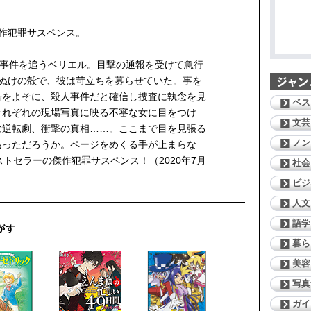
作犯罪サスペンス。
踪事件を追うベリエル。目撃の通報を受けて急行
もぬけの殻で、彼は苛立ちを募らせていた。事を
告をよそに、殺人事件だと確信し捜査に執念を見
ベス
それぞれの現場写真に映る不審な女に目をつけ
文芸
む逆転劇、衝撃の真相……。ここまで目を見張る
ノン
あっただろうか。ページをめくる手が止まらな
ストセラーの傑作犯罪サスペンス！（2020年7月
社会
ビジ
人文
語学
暮ら
美容
写真
ガイ