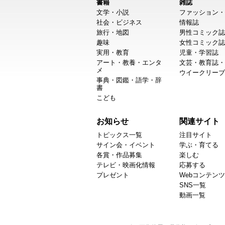
書籍
雑誌
文学・小説
ファッション・
社会・ビジネス
情報誌
旅行・地図
男性コミック誌
趣味
女性コミック誌
実用・教育
児童・学習誌
アート・教養・エンタ
文芸・教育誌・
メ
ウイークリーブ
事典・図鑑・語学・辞
書
こども
お知らせ
関連サイト
トピックス一覧
注目サイト
サイン会・イベント
学ぶ・育てる
各賞・作品募集
楽しむ
テレビ・映画化情報
応募する
プレゼント
Webコンテンツ
SNS一覧
動画一覧