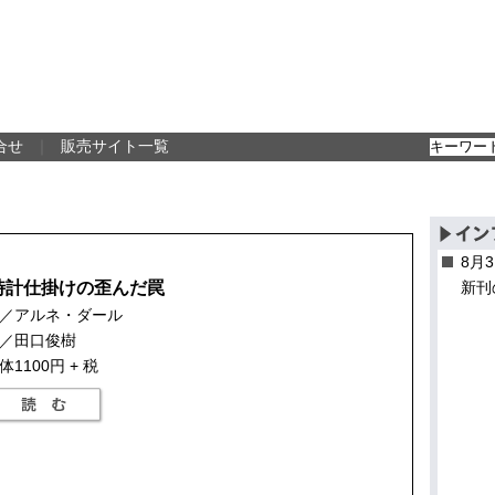
合せ
｜
販売サイト一覧
8月
時計仕掛けの歪んだ罠
新刊
／アルネ・ダール
／田口俊樹
体1100円 + 税