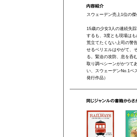
スウェーデン売上1位の傑
15歳の少女3人の連続失
するも、3度とも現場は
荒立てたくない上司の警
せるベリエルはやがて、
る。緊迫の攻防、息を呑
取り調べシーンがかつて
い、スウェーデンNo.1ベ
発行作品）