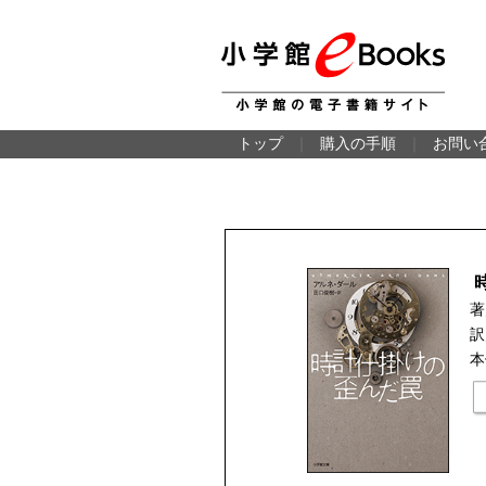
トップ
｜
購入の手順
｜
お問い
著
訳
本