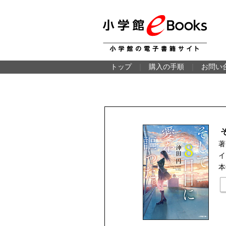
トップ
｜
購入の手順
｜
お問い
著
イ
本