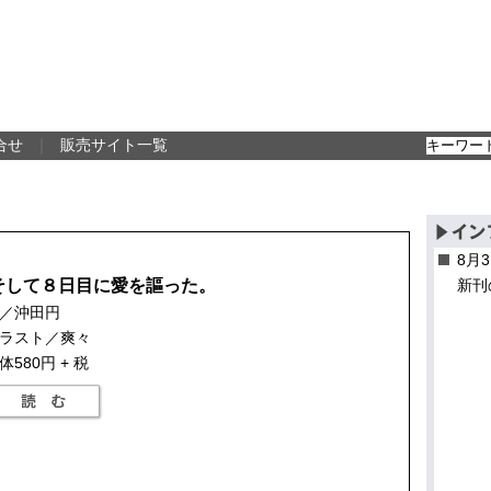
合せ
｜
販売サイト一覧
8月
そして８日目に愛を謳った。
新刊
／沖田円
ラスト／爽々
体580円 + 税