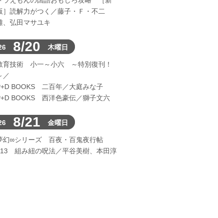
ドラえもんの国語おもしろ攻略 ［新
版］読解力がつく／藤子・Ｆ・不二
雄、弘田マサユキ
8/20
26
木曜日
教育技術 小一～小六 ～特別復刊！
～／
P+D BOOKS 二百年／大庭みな子
P+D BOOKS 西洋色豪伝／獅子文六
8/21
26
金曜日
夢幻∞シリーズ 百夜・百鬼夜行帖
113 組み紐の呪法／平谷美樹、本田淳