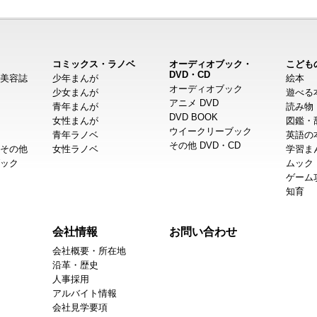
コミックス・ラノベ
オーディオブック・
こども
DVD・CD
美容誌
少年まんが
絵本
オーディオブック
少女まんが
遊べる
アニメ DVD
青年まんが
読み物
DVD BOOK
女性まんが
図鑑・
ウイークリーブック
青年ラノベ
英語の
その他 DVD・CD
その他
女性ラノベ
学習ま
ック
ムック
ゲーム
知育
会社情報
お問い合わせ
会社概要・所在地
沿革・歴史
人事採用
アルバイト情報
会社見学要項