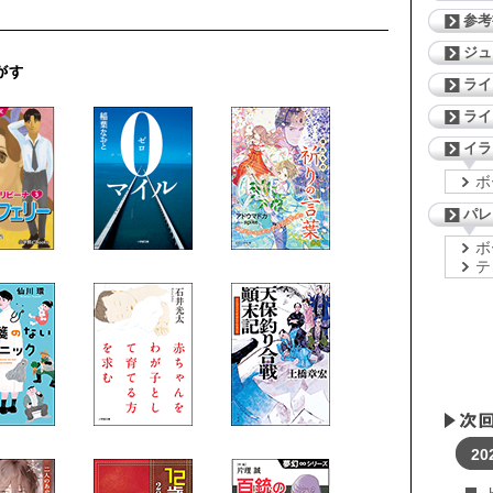
参考
ジ
ライ
ライ
イラ
ボ
パレ
ボ
テ
20