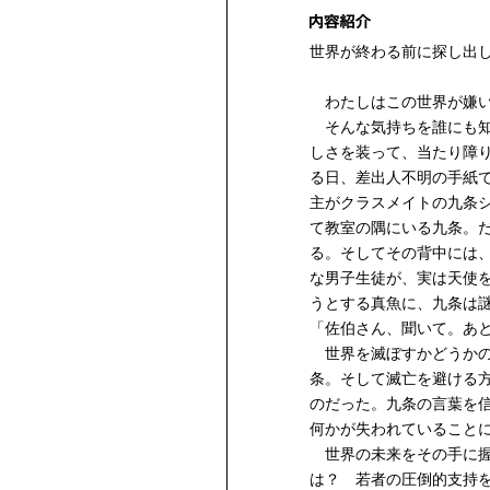
世界が終わる前に探し出
わたしはこの世界が嫌
そんな気持ちを誰にも知
しさを装って、当たり障
る日、差出人不明の手紙
主がクラスメイトの九条
て教室の隅にいる九条。
る。そしてその背中には
な男子生徒が、実は天使
うとする真魚に、九条は
「佐伯さん、聞いて。あ
世界を滅ぼすかどうかの
条。そして滅亡を避ける
のだった。九条の言葉を
何かが失われていること
世界の未来をその手に握
は？ 若者の圧倒的支持