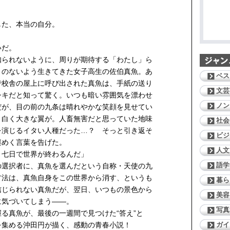
した、本当の自分。
いだ。
られないように、周りが期待する「わたし」ら
りのないよう生きてきた女子高生の佐伯真魚。あ
ベス
で校舎の屋上に呼び出された真魚は、手紙の送り
文芸
シキだと知って驚く。いつも暗い雰囲気を漂わせ
ノン
だが、目の前の九条は晴れやかな笑顔を見せてい
、白く大きな翼が。人畜無害だと思っていた地味
社会
を演じるイタい人種だった…？ そっと引き返そ
ビジ
謎めく言葉を告げた。
人文
と七日で世界が終わるんだ」
語学
選択者に、真魚を選んだという自称・天使の九
方法は、真魚自身をこの世界から消す、というも
暮ら
信じられない真魚だが、翌日、いつもの景色から
美容
に気づいてしまう——。
写真
る真魚が、最後の一週間で見つけた“答え”と
ガイ
を集める沖田円が描く、感動の青春小説！