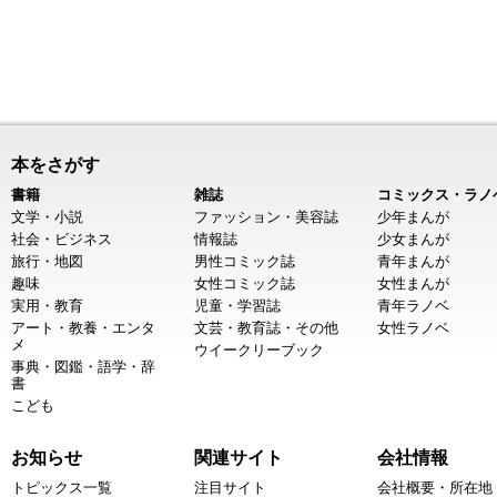
本をさがす
書籍
雑誌
コミックス・ラノ
文学・小説
ファッション・美容誌
少年まんが
社会・ビジネス
情報誌
少女まんが
旅行・地図
男性コミック誌
青年まんが
趣味
女性コミック誌
女性まんが
実用・教育
児童・学習誌
青年ラノベ
アート・教養・エンタ
文芸・教育誌・その他
女性ラノベ
メ
ウイークリーブック
事典・図鑑・語学・辞
書
こども
お知らせ
関連サイト
会社情報
トピックス一覧
注目サイト
会社概要・所在地