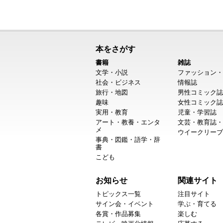
本をさがす
書籍
雑誌
文学・小説
ファッション・
社会・ビジネス
情報誌
旅行・地図
男性コミック誌
趣味
女性コミック誌
実用・教育
児童・学習誌
アート・教養・エンタ
文芸・教育誌・
メ
ウイークリーブ
事典・図鑑・語学・辞
書
こども
お知らせ
関連サイト
トピックス一覧
注目サイト
サイン会・イベント
学ぶ・育てる
各賞・作品募集
楽しむ