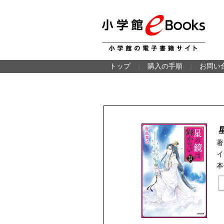
トップ
｜
購入の手順
｜
お問い
著
イ
本