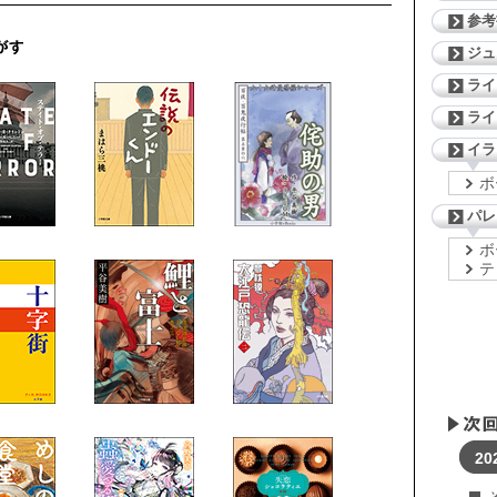
参考
ジ
ライ
ライ
イラ
ボ
パレ
ボ
テ
20