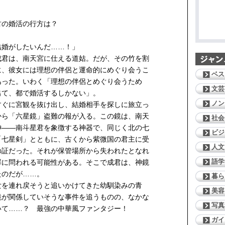
君の婚活の行方は？
結婚がしたいんだ……！」
君は、南天宮に仕える道姑。だが、その竹を割
に、彼女には理想の伴侶と運命的にめぐり会うこ
ベス
あった。いわく「理想の伴侶とめぐり会うため
文芸
出て、都で婚活するしかない」。
ノン
ぐに宮観を抜け出し、結婚相手を探しに旅立っ
から「六星鏡」盗難の報が入る。この鏡は、南天
社会
神——南斗星君を象徴する神器で、同じく北の七
ビジ
「七星剣」とともに、古くから紫微国の君主に受
人文
の証だった。それが保管場所から失われたとなれ
語学
罪に問われる可能性がある。そこで成君は、神鏡
たのだが……。
暮ら
を連れ戻そうと追いかけてきた幼馴染みの青
美容
鏡が関係していそうな事件を追うものの、なかな
写真
いて……？ 最強の中華風ファンタジー！
ガイ