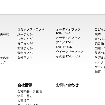
コミックス・ラノベ
オーディオブック・
こども
DVD・CD
美容誌
少年まんが
絵本
オーディオブック
少女まんが
遊べる
アニメ DVD
青年まんが
読み物
DVD BOOK
女性まんが
図鑑・
ウイークリーブック
青年ラノベ
英語の
その他 DVD・CD
その他
女性ラノベ
学習ま
ック
ムック
ゲーム
知育
会社情報
お問い合わせ
会社概要・所在地
沿革・歴史
人事採用