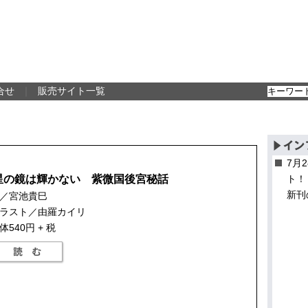
合せ
｜
販売サイト一覧
7月
星の鏡は輝かない 紫微国後宮秘話
ト！
新刊
／宮池貴巳
ラスト／由羅カイリ
体540円 + 税