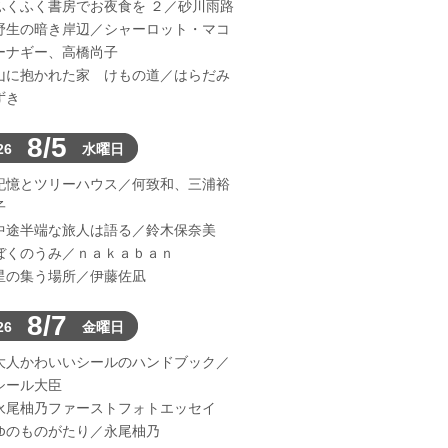
ふくふく書房でお夜食を ２／砂川雨路
野生の暗き岸辺／シャーロット・マコ
ーナギー、高橋尚子
山に抱かれた家 けもの道／はらだみ
ずき
8/5
26
水曜日
記憶とツリーハウス／何致和、三浦裕
子
中途半端な旅人は語る／鈴木保奈美
ぼくのうみ／ｎａｋａｂａｎ
星の集う場所／伊藤佐凪
8/7
26
金曜日
大人かわいいシールのハンドブック／
シール大臣
永尾柚乃ファーストフォトエッセイ
ゆのものがたり／永尾柚乃