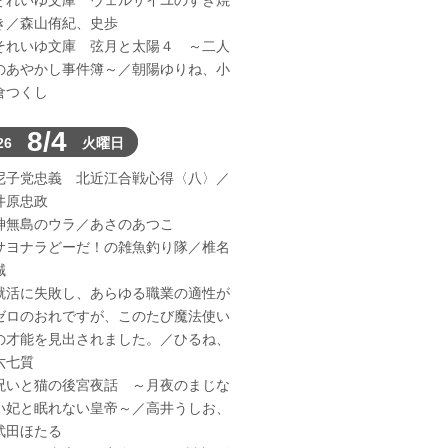
それいゆ文庫 ヴェルサイユのすき焼
き／森山侑紀、史歩
それいゆ文庫 弦月と太陽４ ～二人
のあやかし事件簿～／朝陽ゆりね、小
倉つくし
8/4
26
火曜日
尼子党忠義 北近江合戦心得〈八〉／
井原忠政
神無島のウラ／あさのあつこ
サヨナラどーだ！の雑魚釣り隊／椎名
誠
就活に失敗し、あらゆる職業の適性が
ゼロのおれですが、このたび魔法使い
の才能を見出されました。／ひるね、
六七質
呪いと猫の後宮夜話 ～月夜のまじな
い妃と眠れない皇帝～／高井うしお、
武田ほたる