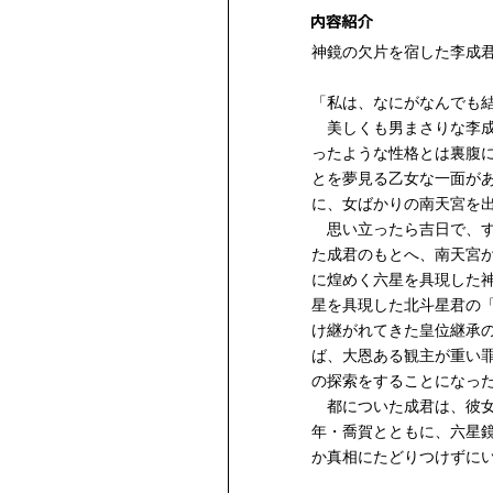
神鏡の欠片を宿した李成
「私は、なにがなんでも
美しくも男まさりな李成
ったような性格とは裏腹
とを夢見る乙女な一面が
に、女ばかりの南天宮を
思い立ったら吉日で、す
た成君のもとへ、南天宮
に煌めく六星を具現した
星を具現した北斗星君の
け継がれてきた皇位継承
ば、大恩ある観主が重い
の探索をすることになっ
都についた成君は、彼女
年・喬賀とともに、六星
か真相にたどりつけずに