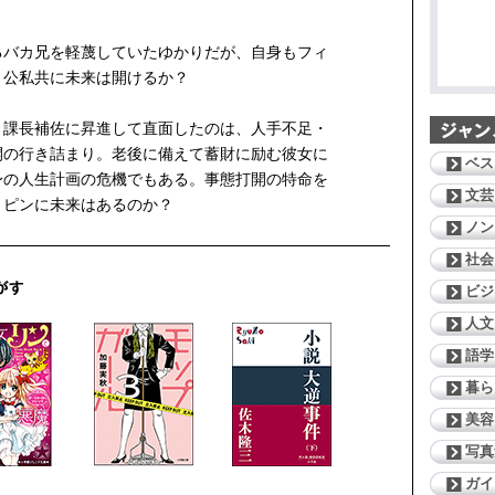
るバカ兄を軽蔑していたゆかりだが、自身もフィ
。公私共に未来は開けるか？
。課長補佐に昇進して直面したのは、人手不足・
開の行き詰まり。老後に備えて蓄財に励む彼女に
ベス
身の人生計画の危機でもある。事態打開の特命を
文芸
リピンに未来はあるのか？
ノン
社会
ビジ
人文
語学
暮ら
美容
写真
ガイ