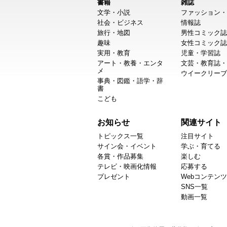
書籍
雑誌
文学・小説
ファッション・
社会・ビジネス
情報誌
旅行・地図
男性コミック誌
趣味
女性コミック誌
実用・教育
児童・学習誌
アート・教養・エンタ
文芸・教育誌・
メ
ウイークリーブ
事典・図鑑・語学・辞
書
こども
お知らせ
関連サイト
トピックス一覧
注目サイト
サイン会・イベント
学ぶ・育てる
各賞・作品募集
楽しむ
テレビ・映画化情報
応募する
プレゼント
Webコンテンツ
SNS一覧
動画一覧