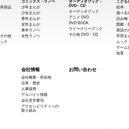
コミックス・ラノベ
オーディオブック・
こども
DVD・CD
美容誌
少年まんが
絵本
オーディオブック
少女まんが
遊べる
アニメ DVD
青年まんが
読み物
DVD BOOK
女性まんが
図鑑・
ウイークリーブック
青年ラノベ
英語の
その他 DVD・CD
その他
女性ラノベ
学習ま
ック
ムック
ゲーム
知育
会社情報
お問い合わせ
会社概要・所在地
沿革・歴史
人事採用
アルバイト情報
会社見学要項
アクセシビリティへの
取り組み