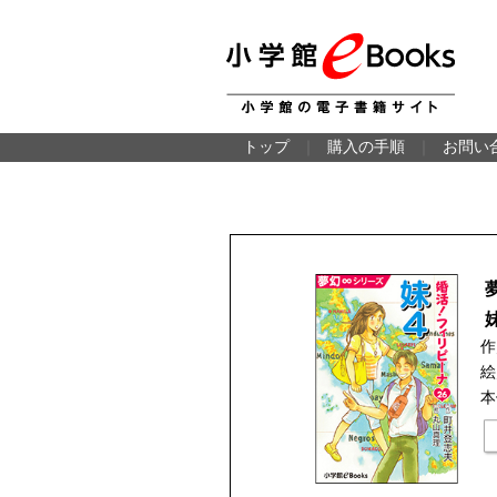
トップ
｜
購入の手順
｜
お問い
作
絵
本