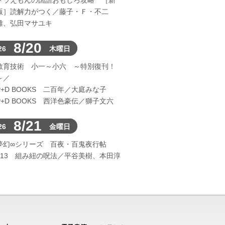
ドラえもんの国語おもしろ攻略 ［新
版］読解力がつく／藤子・Ｆ・不二
雄、弘田マサユキ
8/20
26
木曜日
教育技術 小一～小六 ～特別復刊！
～／
P+D BOOKS 二百年／大庭みな子
P+D BOOKS 西洋色豪伝／獅子文六
8/21
26
金曜日
夢幻∞シリーズ 百夜・百鬼夜行帖
113 組み紐の呪法／平谷美樹、本田淳