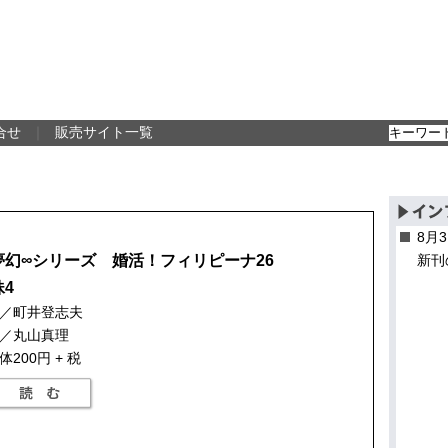
合せ
｜
販売サイト一覧
8月
夢幻∞シリーズ 婚活！フィリピーナ26
新刊
妹4
／町井登志夫
／丸山真理
体200円 + 税