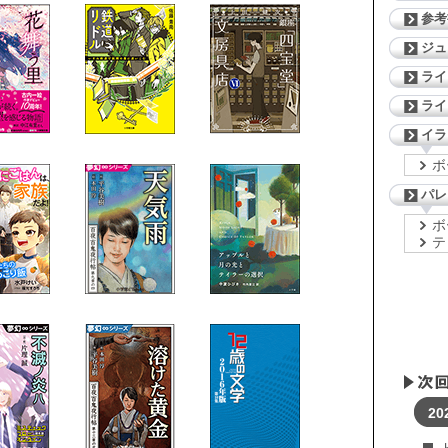
参考
ジ
ライ
ライ
イラ
ボ
パレ
ボ
テ
20