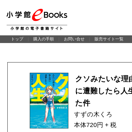
トップ
｜
購入の手順
｜
お問い合せ
｜
販売サイト一覧
クソみたいな理
に遭難したら人
た件
すずの木くろ
本体720円 + 税