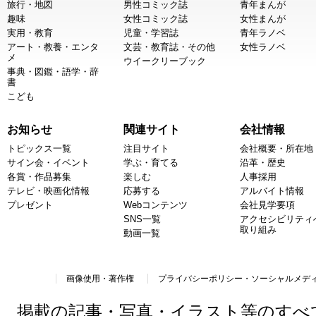
旅行・地図
男性コミック誌
青年まんが
趣味
女性コミック誌
女性まんが
実用・教育
児童・学習誌
青年ラノベ
アート・教養・エンタ
文芸・教育誌・その他
女性ラノベ
メ
ウイークリーブック
事典・図鑑・語学・辞
書
こども
お知らせ
関連サイト
会社情報
トピックス一覧
注目サイト
会社概要・所在地
サイン会・イベント
学ぶ・育てる
沿革・歴史
各賞・作品募集
楽しむ
人事採用
テレビ・映画化情報
応募する
アルバイト情報
プレゼント
Webコンテンツ
会社見学要項
SNS一覧
アクセシビリティ
取り組み
動画一覧
画像使用・著作権
プライバシーポリシー・ソーシャルメデ
掲載の記事・写真・イラスト等のすべ