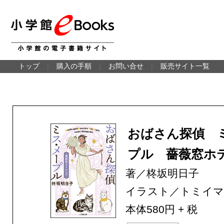
トップ
｜
購入の手順
｜
お問い合せ
｜
販売サイト一覧
おばさん探偵 
プル 薔薇窓ホ
著／柊坂明日子
イラスト／トミイ
本体580円 + 税