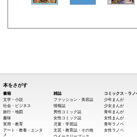
本をさがす
書籍
雑誌
コミックス・ラノ
文学・小説
ファッション・美容誌
少年まんが
社会・ビジネス
情報誌
少女まんが
旅行・地図
男性コミック誌
青年まんが
趣味
女性コミック誌
女性まんが
実用・教育
児童・学習誌
青年ラノベ
アート・教養・エンタ
文芸・教育誌・その他
女性ラノベ
メ
ウイークリーブック