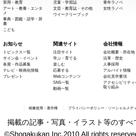
実用・教育
児童・学習誌
青年ラノベ
アート・教養・エンタ
文芸・教育誌・その他
女性ラノベ
メ
ウイークリーブック
事典・図鑑・語学・辞
書
こども
お知らせ
関連サイト
会社情報
トピックス一覧
注目サイト
会社概要・所在地
サイン会・イベント
学ぶ・育てる
沿革・歴史
各賞・作品募集
楽しむ
人事採用
テレビ・映画化情報
応募する
アルバイト情報
プレゼント
Webコンテンツ
会社見学要項
SNS一覧
アクセシビリティ
取り組み
動画一覧
画像使用・著作権
プライバシーポリシー・ソーシャルメデ
掲載の記事・写真・イラスト等のすべ
©Shogakukan Inc.2010 All rights reserved.