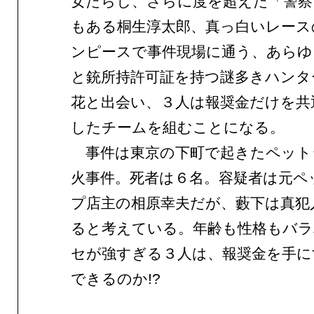
女たらし、さらに度を超えた「警察
もある桐生淳太郎、真っ白いレース
ンピースで事件現場に通う、あらゆ
と銃所持許可証を持つ謎多きハンタ
花と出会い、３人は報奨金だけを共
したチームを組むことになる。
事件は東京の下町で起きたペット
火事件。死者は６名。容疑者は元ペ
プ店主の相原幸夫だが、藪下は真犯
ると考えている。年齢も性格もバラ
セが強すぎる３人は、報奨金を手に
できるのか!?