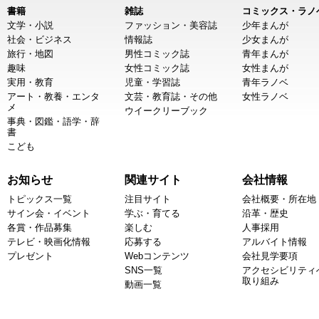
書籍
雑誌
コミックス・ラノ
文学・小説
ファッション・美容誌
少年まんが
社会・ビジネス
情報誌
少女まんが
旅行・地図
男性コミック誌
青年まんが
趣味
女性コミック誌
女性まんが
実用・教育
児童・学習誌
青年ラノベ
アート・教養・エンタ
文芸・教育誌・その他
女性ラノベ
メ
ウイークリーブック
事典・図鑑・語学・辞
書
こども
お知らせ
関連サイト
会社情報
トピックス一覧
注目サイト
会社概要・所在地
サイン会・イベント
学ぶ・育てる
沿革・歴史
各賞・作品募集
楽しむ
人事採用
テレビ・映画化情報
応募する
アルバイト情報
プレゼント
Webコンテンツ
会社見学要項
SNS一覧
アクセシビリティ
取り組み
動画一覧