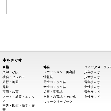
本をさがす
書籍
雑誌
コミックス・ラノ
文学・小説
ファッション・美容誌
少年まんが
社会・ビジネス
情報誌
少女まんが
旅行・地図
男性コミック誌
青年まんが
趣味
女性コミック誌
女性まんが
実用・教育
児童・学習誌
青年ラノベ
アート・教養・エンタ
文芸・教育誌・その他
女性ラノベ
メ
ウイークリーブック
事典・図鑑・語学・辞
書