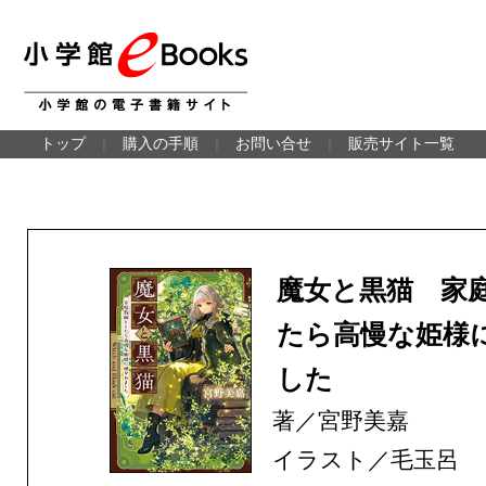
トップ
｜
購入の手順
｜
お問い合せ
｜
販売サイト一覧
魔女と黒猫 家
たら高慢な姫様
した
著／宮野美嘉
イラスト／毛玉呂