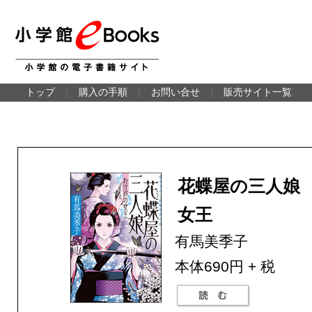
トップ
｜
購入の手順
｜
お問い合せ
｜
販売サイト一覧
花蝶屋の三人娘
女王
有馬美季子
本体690円 + 税