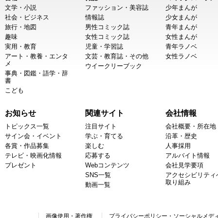
文学・小説
ファッション・美容誌
少年まんが
社会・ビジネス
情報誌
少女まんが
旅行・地図
男性コミック誌
青年まんが
趣味
女性コミック誌
女性まんが
実用・教育
児童・学習誌
青年ラノベ
アート・教養・エンタ
文芸・教育誌・その他
女性ラノベ
メ
ウイークリーブック
事典・図鑑・語学・辞
書
こども
お知らせ
関連サイト
会社情報
トピックス一覧
注目サイト
会社概要・所在地
サイン会・イベント
学ぶ・育てる
沿革・歴史
各賞・作品募集
楽しむ
人事採用
テレビ・映画化情報
応募する
アルバイト情報
プレゼント
Webコンテンツ
会社見学要項
SNS一覧
アクセシビリティ
取り組み
動画一覧
画像使用・著作権
プライバシーポリシー・ソーシャルメデ