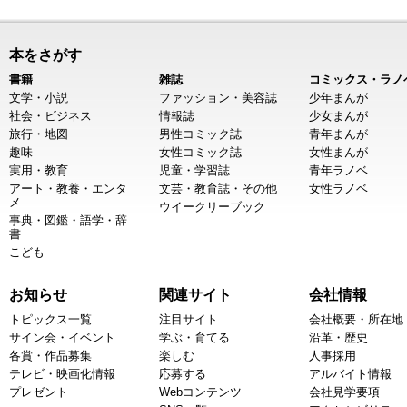
本をさがす
書籍
雑誌
コミックス・ラノ
文学・小説
ファッション・美容誌
少年まんが
社会・ビジネス
情報誌
少女まんが
旅行・地図
男性コミック誌
青年まんが
趣味
女性コミック誌
女性まんが
実用・教育
児童・学習誌
青年ラノベ
アート・教養・エンタ
文芸・教育誌・その他
女性ラノベ
メ
ウイークリーブック
事典・図鑑・語学・辞
書
こども
お知らせ
関連サイト
会社情報
トピックス一覧
注目サイト
会社概要・所在地
サイン会・イベント
学ぶ・育てる
沿革・歴史
各賞・作品募集
楽しむ
人事採用
テレビ・映画化情報
応募する
アルバイト情報
プレゼント
Webコンテンツ
会社見学要項