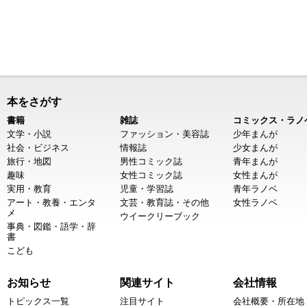
本をさがす
書籍
雑誌
コミックス・ラノ
文学・小説
ファッション・美容誌
少年まんが
社会・ビジネス
情報誌
少女まんが
旅行・地図
男性コミック誌
青年まんが
趣味
女性コミック誌
女性まんが
実用・教育
児童・学習誌
青年ラノベ
アート・教養・エンタ
文芸・教育誌・その他
女性ラノベ
メ
ウイークリーブック
事典・図鑑・語学・辞
書
こども
お知らせ
関連サイト
会社情報
トピックス一覧
注目サイト
会社概要・所在地