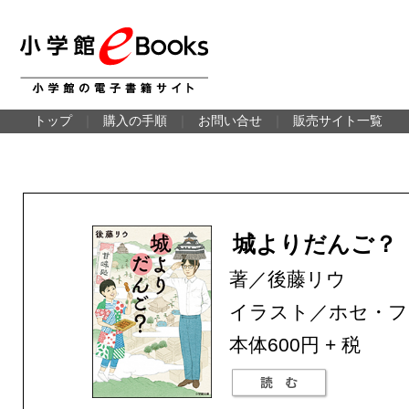
トップ
｜
購入の手順
｜
お問い合せ
｜
販売サイト一覧
城よりだんご？
著／後藤リウ
イラスト／ホセ・フ
本体600円 + 税