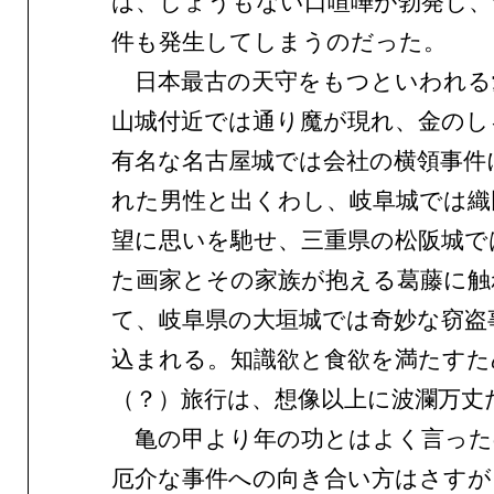
は、しょうもない口喧嘩が勃発し、
件も発生してしまうのだった。
日本最古の天守をもつといわれる
山城付近では通り魔が現れ、金のし
有名な名古屋城では会社の横領事件
れた男性と出くわし、岐阜城では織
望に思いを馳せ、三重県の松阪城で
た画家とその家族が抱える葛藤に触
て、岐阜県の大垣城では奇妙な窃盗
込まれる。知識欲と食欲を満たすた
（？）旅行は、想像以上に波瀾万丈
亀の甲より年の功とはよく言った
厄介な事件への向き合い方はさすが