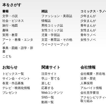
本をさがす
書籍
雑誌
コミックス・ラノ
文学・小説
ファッション・美容誌
少年まんが
社会・ビジネス
情報誌
少女まんが
旅行・地図
男性コミック誌
青年まんが
趣味
女性コミック誌
女性まんが
実用・教育
児童・学習誌
青年ラノベ
アート・教養・エンタ
文芸・教育誌・その他
女性ラノベ
メ
ウイークリーブック
事典・図鑑・語学・辞
書
こども
お知らせ
関連サイト
会社情報
トピックス一覧
注目サイト
会社概要・所在地
サイン会・イベント
学ぶ・育てる
沿革・歴史
各賞・作品募集
楽しむ
人事採用
テレビ・映画化情報
応募する
アルバイト情報
プレゼント
Webコンテンツ
会社見学要項
SNS一覧
アクセシビリティ
取り組み
動画一覧