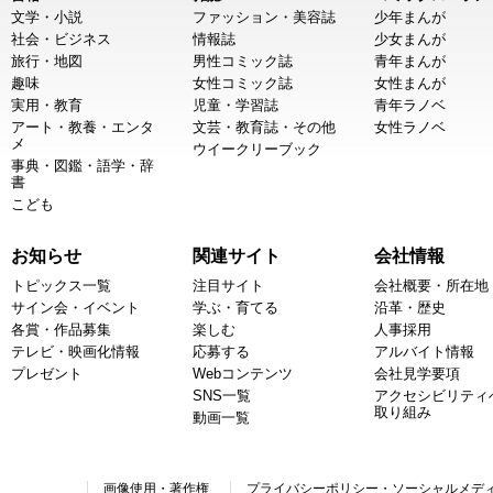
文学・小説
ファッション・美容誌
少年まんが
社会・ビジネス
情報誌
少女まんが
旅行・地図
男性コミック誌
青年まんが
趣味
女性コミック誌
女性まんが
実用・教育
児童・学習誌
青年ラノベ
アート・教養・エンタ
文芸・教育誌・その他
女性ラノベ
メ
ウイークリーブック
事典・図鑑・語学・辞
書
こども
お知らせ
関連サイト
会社情報
トピックス一覧
注目サイト
会社概要・所在地
サイン会・イベント
学ぶ・育てる
沿革・歴史
各賞・作品募集
楽しむ
人事採用
テレビ・映画化情報
応募する
アルバイト情報
プレゼント
Webコンテンツ
会社見学要項
SNS一覧
アクセシビリティ
取り組み
動画一覧
画像使用・著作権
プライバシーポリシー・ソーシャルメデ