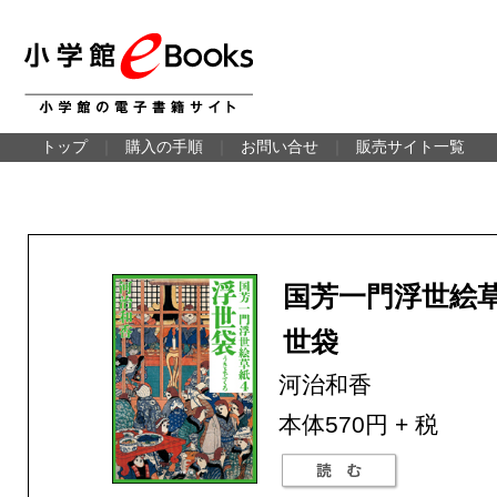
トップ
｜
購入の手順
｜
お問い合せ
｜
販売サイト一覧
国芳一門浮世絵草
世袋
河治和香
本体570円 + 税