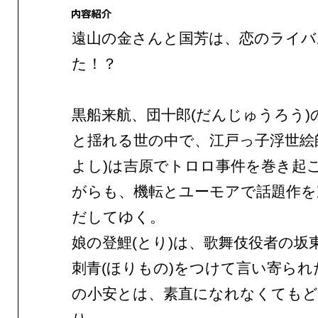
遠山の金さんと国芳は、恋のライバ
た！？
黒船来航、団十郎(だんじゅうろう)
と揺れる世の中で、江戸っ子浮世絵
よし)は吉原でトロロ事件を巻き起
がらも、機転とユーモアで話題作を
だしてゆく。
娘の登鯉(とり)は、歌舞伎役者の坂
刺青(ほりもの)をつけて言い寄られ
の小安とは、素直になれなくても