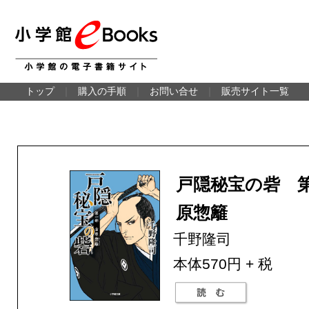
トップ
｜
購入の手順
｜
お問い合せ
｜
販売サイト一覧
戸隠秘宝の砦 
原惣籬
千野隆司
本体570円 + 税