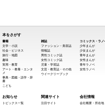
本をさがす
書籍
雑誌
コミックス・ラノ
文学・小説
ファッション・美容誌
少年まんが
社会・ビジネス
情報誌
少女まんが
旅行・地図
男性コミック誌
青年まんが
趣味
女性コミック誌
女性まんが
実用・教育
児童・学習誌
青年ラノベ
アート・教養・エンタ
文芸・教育誌・その他
女性ラノベ
メ
ウイークリーブック
事典・図鑑・語学・辞
書
こども
お知らせ
関連サイト
会社情報
トピックス一覧
注目サイト
会社概要・所在地