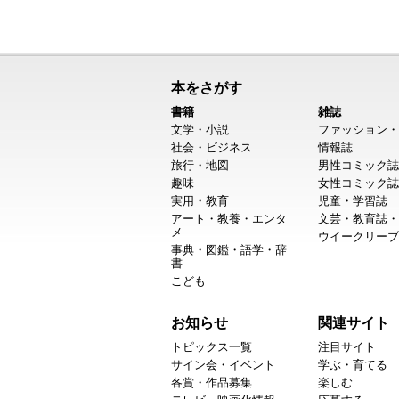
本をさがす
書籍
雑誌
文学・小説
ファッション・
社会・ビジネス
情報誌
旅行・地図
男性コミック誌
趣味
女性コミック誌
実用・教育
児童・学習誌
アート・教養・エンタ
文芸・教育誌・
メ
ウイークリーブ
事典・図鑑・語学・辞
書
こども
お知らせ
関連サイト
トピックス一覧
注目サイト
サイン会・イベント
学ぶ・育てる
各賞・作品募集
楽しむ