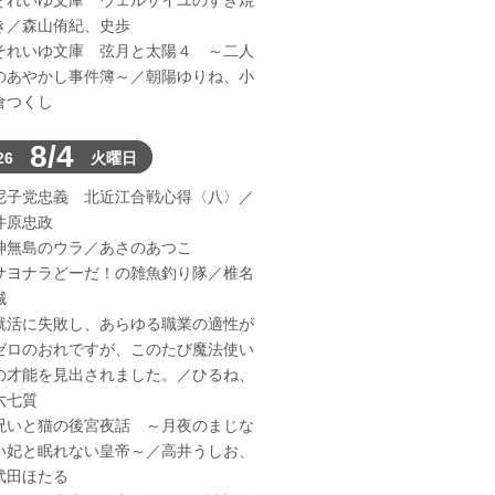
それいゆ文庫 ヴェルサイユのすき焼
き／森山侑紀、史歩
それいゆ文庫 弦月と太陽４ ～二人
のあやかし事件簿～／朝陽ゆりね、小
倉つくし
8/4
26
火曜日
尼子党忠義 北近江合戦心得〈八〉／
井原忠政
神無島のウラ／あさのあつこ
サヨナラどーだ！の雑魚釣り隊／椎名
誠
就活に失敗し、あらゆる職業の適性が
ゼロのおれですが、このたび魔法使い
の才能を見出されました。／ひるね、
六七質
呪いと猫の後宮夜話 ～月夜のまじな
い妃と眠れない皇帝～／高井うしお、
武田ほたる