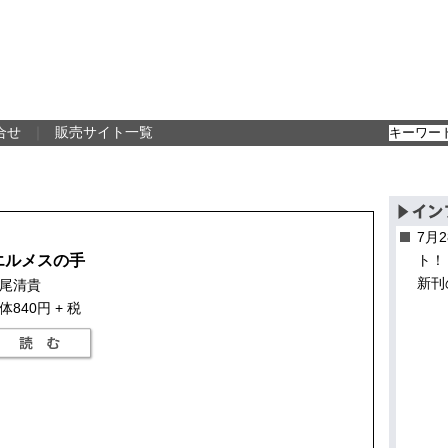
合せ
｜
販売サイト一覧
7月
エルメスの手
ト！
新刊
尾清貴
体840円 + 税