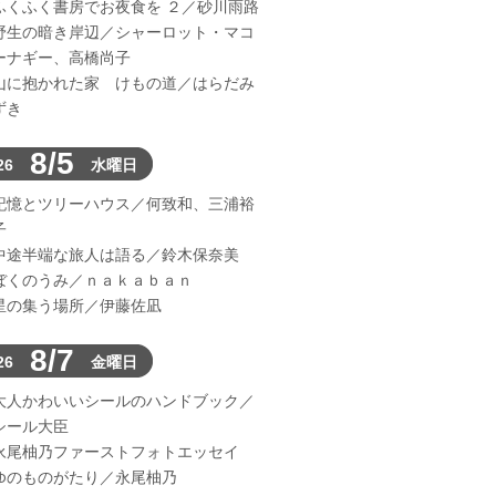
ふくふく書房でお夜食を ２／砂川雨路
野生の暗き岸辺／シャーロット・マコ
ーナギー、高橋尚子
山に抱かれた家 けもの道／はらだみ
ずき
8/5
26
水曜日
記憶とツリーハウス／何致和、三浦裕
子
中途半端な旅人は語る／鈴木保奈美
ぼくのうみ／ｎａｋａｂａｎ
星の集う場所／伊藤佐凪
8/7
26
金曜日
大人かわいいシールのハンドブック／
シール大臣
永尾柚乃ファーストフォトエッセイ
ゆのものがたり／永尾柚乃