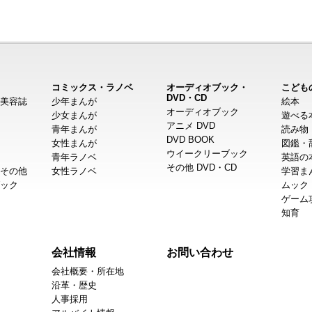
コミックス・ラノベ
オーディオブック・
こども
DVD・CD
美容誌
少年まんが
絵本
オーディオブック
少女まんが
遊べる
アニメ DVD
青年まんが
読み物
DVD BOOK
女性まんが
図鑑・
ウイークリーブック
青年ラノベ
英語の
その他 DVD・CD
その他
女性ラノベ
学習ま
ック
ムック
ゲーム
知育
会社情報
お問い合わせ
会社概要・所在地
沿革・歴史
人事採用