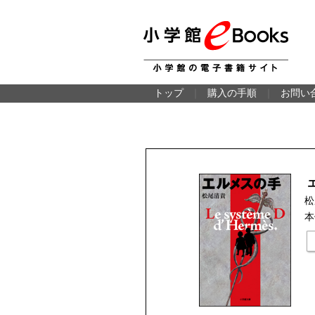
トップ
｜
購入の手順
｜
お問い
松
本