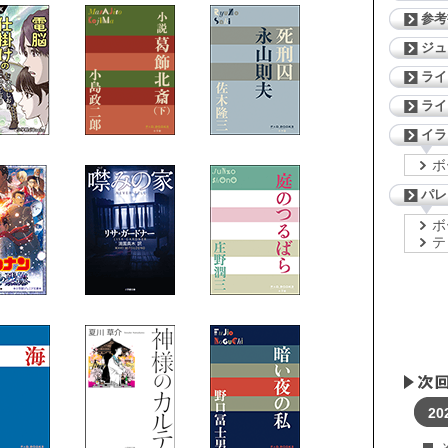
参考
ジ
ライ
ライ
イラ
ボ
パレ
ボ
テ
20