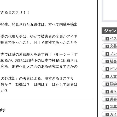
すぎるミステリ！！
が発生。発見された五遺体は、すべて内臓を摘出
一課の代峰サチは、やがて被害者の全員がアイネ
ベス
愛用者であったこと、ＨＩＶ陽性であったことを
文芸
ノン
庁内では謎の連続殺人を表す符丁〈ルーシー・デ
始めるが、端緒は戦時下の日本で極秘に組織され
社会
研究所、別称ヘルメス会のある研究にまでさかの
ビジ
人文
０の野球部』の著者による、凄すぎるミステリ
語学
複数か？ 動機は？ 目的は？ はたして読者は
くか？
暮ら
美容
写真
ガイ