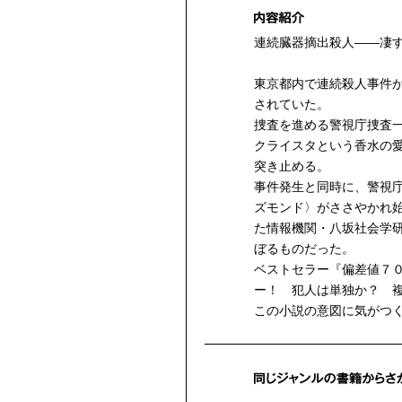
連続臓器摘出殺人――凄
東京都内で連続殺人事件
されていた。
捜査を進める警視庁捜査
クライスタという香水の
突き止める。
事件発生と同時に、警視
ズモンド〉がささやかれ
た情報機関・八坂社会学
ぼるものだった。
ベストセラー『偏差値７
ー！ 犯人は単独か？ 
この小説の意図に気がつ