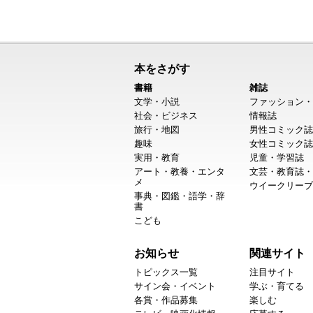
本をさがす
書籍
雑誌
文学・小説
ファッション・
社会・ビジネス
情報誌
旅行・地図
男性コミック誌
趣味
女性コミック誌
実用・教育
児童・学習誌
アート・教養・エンタ
文芸・教育誌・
メ
ウイークリーブ
事典・図鑑・語学・辞
書
こども
お知らせ
関連サイト
トピックス一覧
注目サイト
サイン会・イベント
学ぶ・育てる
各賞・作品募集
楽しむ