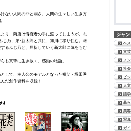
いけない人間の罪と弱さ。人間の生々しい生き方
編。
により、商店は債権者の手に渡ってしまうが、志
ふじ乃、弟･新太郎と共に、旭川に移り住む。賭
ベス
愛するふじ乃と、屈折していく新太郎に気をもむ
文芸
ノン
がらも真摯に生き抜く、感動の物語。
社会
録として、主人公のモデルとなった祖父・堀田秀
ビジ
込んだ創作資料を収録！
人文
語学
暮ら
美容
写真
ガイ