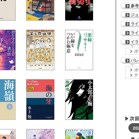
参考
ジ
ライ
ライ
イラ
ボ
パレ
ボ
テ
20