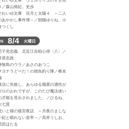
それいゆ文庫 ヴェルサイユのすき焼
き／森山侑紀、史歩
それいゆ文庫 弦月と太陽４ ～二人
のあやかし事件簿～／朝陽ゆりね、小
倉つくし
8/4
26
火曜日
尼子党忠義 北近江合戦心得〈八〉／
井原忠政
神無島のウラ／あさのあつこ
サヨナラどーだ！の雑魚釣り隊／椎名
誠
就活に失敗し、あらゆる職業の適性が
ゼロのおれですが、このたび魔法使い
の才能を見出されました。／ひるね、
六七質
呪いと猫の後宮夜話 ～月夜のまじな
い妃と眠れない皇帝～／高井うしお、
武田ほたる