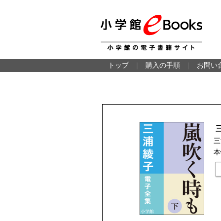
トップ
｜
購入の手順
｜
お問い
三
本