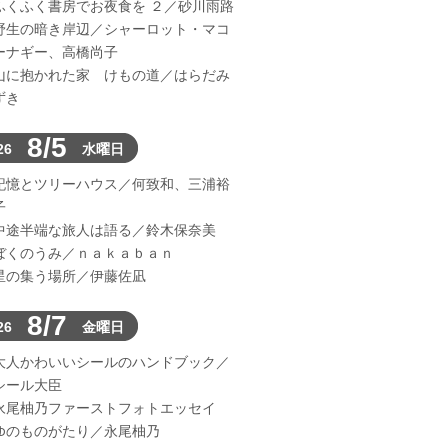
ふくふく書房でお夜食を ２／砂川雨路
野生の暗き岸辺／シャーロット・マコ
ーナギー、高橋尚子
山に抱かれた家 けもの道／はらだみ
ずき
8/5
26
水曜日
記憶とツリーハウス／何致和、三浦裕
子
中途半端な旅人は語る／鈴木保奈美
ぼくのうみ／ｎａｋａｂａｎ
星の集う場所／伊藤佐凪
8/7
26
金曜日
大人かわいいシールのハンドブック／
シール大臣
永尾柚乃ファーストフォトエッセイ
ゆのものがたり／永尾柚乃