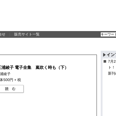
合せ
｜
販売サイト一覧
7月
三浦綾子 電子全集 嵐吹く時も（下）
ト！
新刊
浦綾子
体500円 + 税