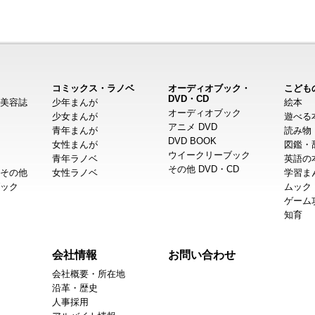
コミックス・ラノベ
オーディオブック・
こども
DVD・CD
美容誌
少年まんが
絵本
オーディオブック
少女まんが
遊べる
アニメ DVD
青年まんが
読み物
DVD BOOK
女性まんが
図鑑・
ウイークリーブック
青年ラノベ
英語の
その他 DVD・CD
その他
女性ラノベ
学習ま
ック
ムック
ゲーム
知育
会社情報
お問い合わせ
会社概要・所在地
沿革・歴史
人事採用