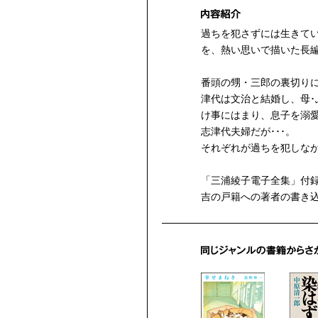
過ちを犯さずには生きて
を、熱い思いで描いた長
番頭の甥・三郎の裏切り
津代は文治と結婚し、母･
け事にはまり、息子を溺
志津代夫婦だが･･･。
それぞれが過ちを犯しな
「三浦綾子電子全集」付
吉の戸籍への著者の書き