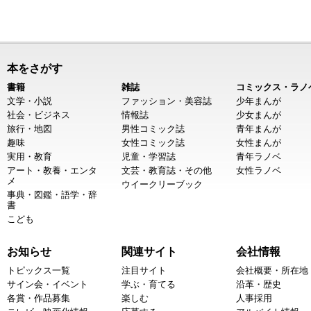
本をさがす
書籍
雑誌
コミックス・ラノ
文学・小説
ファッション・美容誌
少年まんが
社会・ビジネス
情報誌
少女まんが
旅行・地図
男性コミック誌
青年まんが
趣味
女性コミック誌
女性まんが
実用・教育
児童・学習誌
青年ラノベ
アート・教養・エンタ
文芸・教育誌・その他
女性ラノベ
メ
ウイークリーブック
事典・図鑑・語学・辞
書
こども
お知らせ
関連サイト
会社情報
トピックス一覧
注目サイト
会社概要・所在地
サイン会・イベント
学ぶ・育てる
沿革・歴史
各賞・作品募集
楽しむ
人事採用