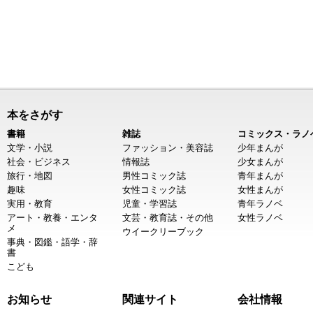
本をさがす
書籍
雑誌
コミックス・ラノ
文学・小説
ファッション・美容誌
少年まんが
社会・ビジネス
情報誌
少女まんが
旅行・地図
男性コミック誌
青年まんが
趣味
女性コミック誌
女性まんが
実用・教育
児童・学習誌
青年ラノベ
アート・教養・エンタ
文芸・教育誌・その他
女性ラノベ
メ
ウイークリーブック
事典・図鑑・語学・辞
書
こども
お知らせ
関連サイト
会社情報