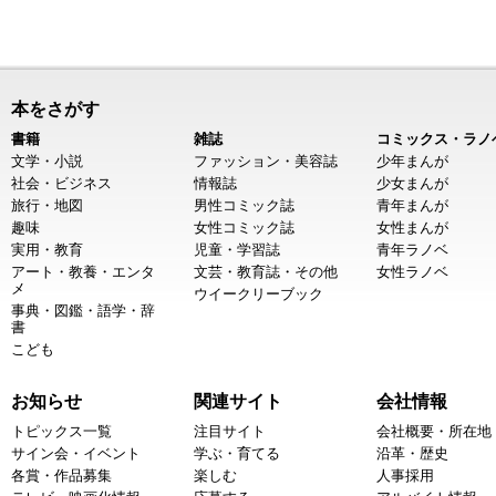
本をさがす
書籍
雑誌
コミックス・ラノ
文学・小説
ファッション・美容誌
少年まんが
社会・ビジネス
情報誌
少女まんが
旅行・地図
男性コミック誌
青年まんが
趣味
女性コミック誌
女性まんが
実用・教育
児童・学習誌
青年ラノベ
アート・教養・エンタ
文芸・教育誌・その他
女性ラノベ
メ
ウイークリーブック
事典・図鑑・語学・辞
書
こども
お知らせ
関連サイト
会社情報
トピックス一覧
注目サイト
会社概要・所在地
サイン会・イベント
学ぶ・育てる
沿革・歴史
各賞・作品募集
楽しむ
人事採用