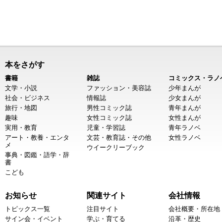
本をさがす
書籍
雑誌
コミックス・ラノ
文学・小説
ファッション・美容誌
少年まんが
社会・ビジネス
情報誌
少女まんが
旅行・地図
男性コミック誌
青年まんが
趣味
女性コミック誌
女性まんが
実用・教育
児童・学習誌
青年ラノベ
アート・教養・エンタ
文芸・教育誌・その他
女性ラノベ
メ
ウイークリーブック
事典・図鑑・語学・辞
書
こども
お知らせ
関連サイト
会社情報
トピックス一覧
注目サイト
会社概要・所在地
サイン会・イベント
学ぶ・育てる
沿革・歴史