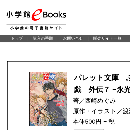
トップ
｜
購入の手順
｜
お問い合せ
｜
販売サイト一覧
パレット文庫 
戯 外伝７ −永
著／西崎めぐみ
原作・イラスト／渡
本体500円 + 税