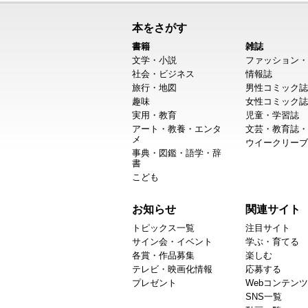
本をさがす
書籍
雑誌
文学・小説
ファッション・
社会・ビジネス
情報誌
旅行・地図
男性コミック誌
趣味
女性コミック誌
実用・教育
児童・学習誌
アート・教養・エンタ
文芸・教育誌・
メ
ウイークリーブ
事典・図鑑・語学・辞
書
こども
お知らせ
関連サイト
トピックス一覧
注目サイト
サイン会・イベント
学ぶ・育てる
各賞・作品募集
楽しむ
テレビ・映画化情報
応募する
プレゼント
Webコンテンツ
SNS一覧