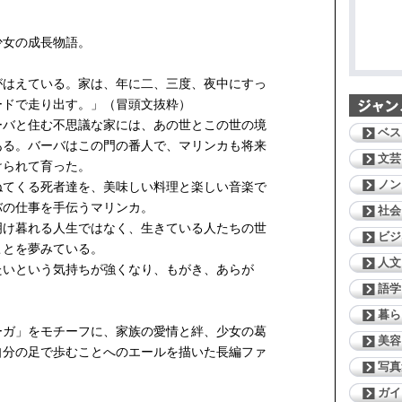
少女の成長物語。
がはえている。家は、年に二、三度、夜中にすっ
ードで走り出す。」（冒頭文抜粋）
ーバと住む不思議な家には、あの世とこの世の境
ベス
ある。バーバはこの門の番人で、マリンカも将来
文芸
けられて育った。
ノン
ねてくる死者達を、美味しい料理と楽しい音楽で
バの仕事を手伝うマリンカ。
社会
明け暮れる人生ではなく、生きている人たちの世
ビジ
ことを夢みている。
人文
たいという気持ちが強くなり、もがき、あらが
語学
暮ら
ーガ」をモチーフに、家族の愛情と絆、少女の葛
美容
自分の足で歩むことへのエールを描いた長編ファ
写真
ガイ