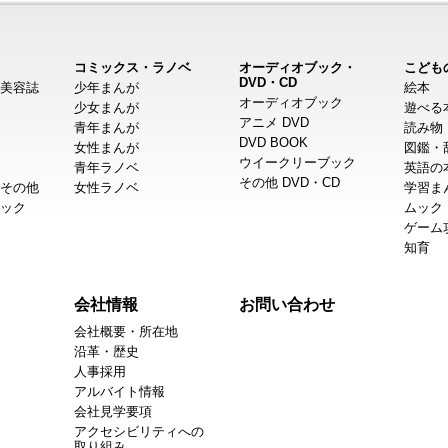
コミックス・ラノベ
オーディオブック・
こども
DVD・CD
美容誌
少年まんが
絵本
オーディオブック
少女まんが
遊べる
アニメ DVD
青年まんが
読み物
DVD BOOK
女性まんが
図鑑・
ウイークリーブック
青年ラノベ
英語の
その他 DVD・CD
その他
女性ラノベ
学習ま
ック
ムック
ゲーム
知育
会社情報
お問い合わせ
会社概要・所在地
沿革・歴史
人事採用
アルバイト情報
会社見学要項
アクセシビリティへの
取り組み