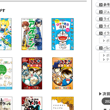
参考
ジ
ライ
ライ
イラ
ボ
パレ
ボ
テ
20