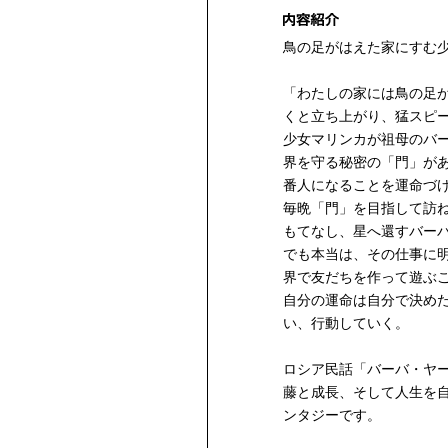
鳥の足がはえた家にすむ
「わたしの家には鳥の足
くと立ち上がり、猛スピ
少女マリンカが祖母のバ
界を守る秘密の「門」が
番人になることを運命づ
毎晩「門」を目指して訪
もてなし、星へ還すバー
でも本当は、その仕事に
界で友だちを作って遊ぶ
自分の運命は自分で決め
い、行動していく。
ロシア民話「バーバ・ヤ
藤と成長、そして人生を
ンタジーです。