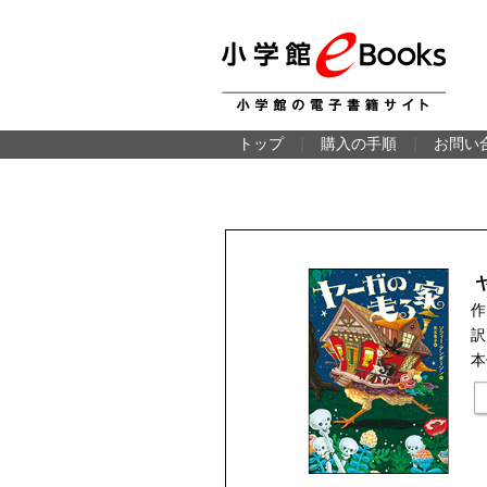
トップ
｜
購入の手順
｜
お問い
作
訳
本