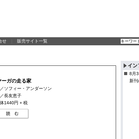
合せ
｜
販売サイト一覧
8月
ヤーガの走る家
新刊
／ソフィー・アンダーソン
／長友恵子
体1440円 + 税