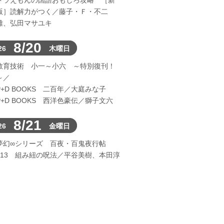
ドラえもんの国語おもしろ攻略 ［新
版］読解力がつく／藤子・Ｆ・不二
雄、弘田マサユキ
8/20
26
木曜日
教育技術 小一～小六 ～特別復刊！
～／
P+D BOOKS 二百年／大庭みな子
P+D BOOKS 西洋色豪伝／獅子文六
8/21
26
金曜日
夢幻∞シリーズ 百夜・百鬼夜行帖
113 組み紐の呪法／平谷美樹、本田淳