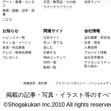
アート・教養・エンタ
文芸・教育誌・その他
女性ラノベ
メ
ウイークリーブック
事典・図鑑・語学・辞
書
こども
お知らせ
関連サイト
会社情報
トピックス一覧
注目サイト
会社概要・所在地
サイン会・イベント
学ぶ・育てる
沿革・歴史
各賞・作品募集
楽しむ
人事採用
テレビ・映画化情報
応募する
アルバイト情報
プレゼント
Webコンテンツ
会社見学要項
SNS一覧
アクセシビリティ
取り組み
動画一覧
画像使用・著作権
プライバシーポリシー・ソーシャルメデ
掲載の記事・写真・イラスト等のすべ
©Shogakukan Inc.2010 All rights reserved.