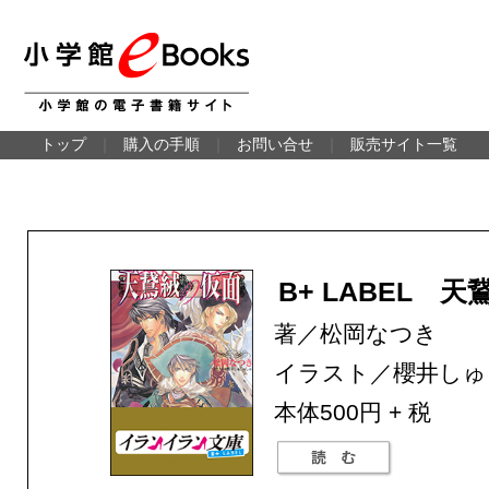
トップ
｜
購入の手順
｜
お問い合せ
｜
販売サイト一覧
B+ LABEL 
著／松岡なつき
イラスト／櫻井しゅ
本体500円 + 税