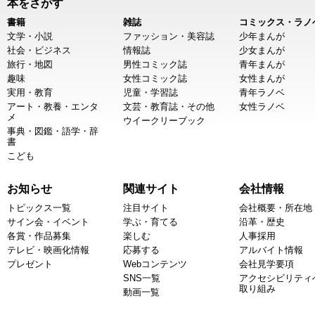
本をさがす
書籍
雑誌
コミックス・ラノ
文学・小説
ファッション・美容誌
少年まんが
社会・ビジネス
情報誌
少女まんが
旅行・地図
男性コミック誌
青年まんが
趣味
女性コミック誌
女性まんが
実用・教育
児童・学習誌
青年ラノベ
アート・教養・エンタ
文芸・教育誌・その他
女性ラノベ
メ
ウイークリーブック
事典・図鑑・語学・辞
書
こども
お知らせ
関連サイト
会社情報
トピックス一覧
注目サイト
会社概要・所在地
サイン会・イベント
学ぶ・育てる
沿革・歴史
各賞・作品募集
楽しむ
人事採用
テレビ・映画化情報
応募する
アルバイト情報
プレゼント
Webコンテンツ
会社見学要項
SNS一覧
アクセシビリティ
取り組み
動画一覧