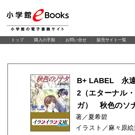
トップ
｜
購入の手順
｜
お問い合せ
｜
販売サイト一覧
B+ LABEL 永
2（エターナル
ガ） 秋色のソ
著／夏希碧
イラスト／麻々原絵