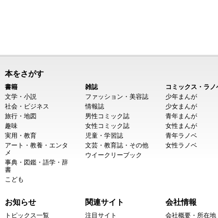
本をさがす
書籍
雑誌
コミックス・ラノ
文学・小説
ファッション・美容誌
少年まんが
社会・ビジネス
情報誌
少女まんが
旅行・地図
男性コミック誌
青年まんが
趣味
女性コミック誌
女性まんが
実用・教育
児童・学習誌
青年ラノベ
アート・教養・エンタ
文芸・教育誌・その他
女性ラノベ
メ
ウイークリーブック
事典・図鑑・語学・辞
書
こども
お知らせ
関連サイト
会社情報
トピックス一覧
注目サイト
会社概要・所在地