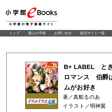
トップ
｜
購入の手順
｜
お問い合せ
｜
販売サイト一覧
B+ LABEL 
ロマンス 伯爵
ムがお好き
著／真船るのあ
イラスト／明神翼