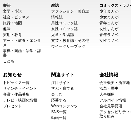
書籍
雑誌
コミックス・ラノ
文学・小説
ファッション・美容誌
少年まんが
社会・ビジネス
情報誌
少女まんが
旅行・地図
男性コミック誌
青年まんが
趣味
女性コミック誌
女性まんが
実用・教育
児童・学習誌
青年ラノベ
アート・教養・エンタ
文芸・教育誌・その他
女性ラノベ
メ
ウイークリーブック
事典・図鑑・語学・辞
書
こども
お知らせ
関連サイト
会社情報
トピックス一覧
注目サイト
会社概要・所在地
サイン会・イベント
学ぶ・育てる
沿革・歴史
各賞・作品募集
楽しむ
人事採用
テレビ・映画化情報
応募する
アルバイト情報
プレゼント
Webコンテンツ
会社見学要項
SNS一覧
アクセシビリティ
取り組み
動画一覧