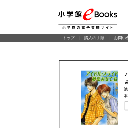
トップ
｜
購入の手順
｜
お問い
池
本