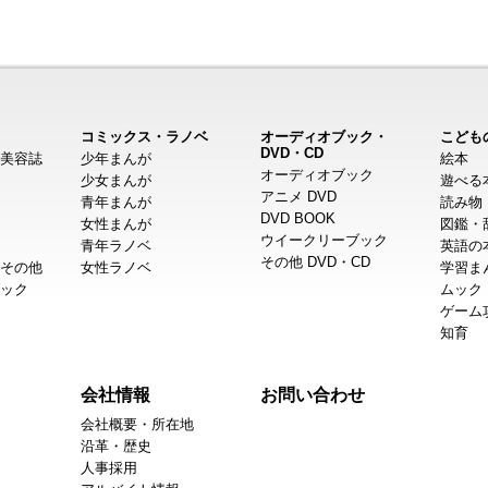
コミックス・ラノベ
オーディオブック・
こども
DVD・CD
美容誌
少年まんが
絵本
オーディオブック
少女まんが
遊べる
アニメ DVD
青年まんが
読み物
DVD BOOK
女性まんが
図鑑・
ウイークリーブック
青年ラノベ
英語の
その他 DVD・CD
その他
女性ラノベ
学習ま
ック
ムック
ゲーム
知育
会社情報
お問い合わせ
会社概要・所在地
沿革・歴史
人事採用