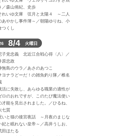
それいゆ文庫 ヴェルサイユのすき焼
き／森山侑紀、史歩
それいゆ文庫 弦月と太陽４ ～二人
のあやかし事件簿～／朝陽ゆりね、小
倉つくし
8/4
26
火曜日
尼子党忠義 北近江合戦心得〈八〉／
井原忠政
神無島のウラ／あさのあつこ
サヨナラどーだ！の雑魚釣り隊／椎名
誠
就活に失敗し、あらゆる職業の適性が
ゼロのおれですが、このたび魔法使い
の才能を見出されました。／ひるね、
六七質
呪いと猫の後宮夜話 ～月夜のまじな
い妃と眠れない皇帝～／高井うしお、
武田ほたる