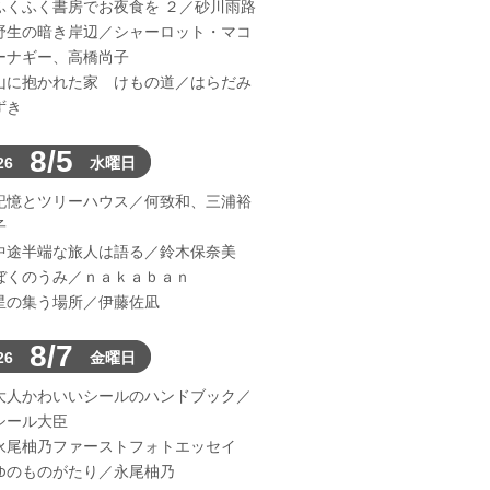
ふくふく書房でお夜食を ２／砂川雨路
野生の暗き岸辺／シャーロット・マコ
ーナギー、高橋尚子
山に抱かれた家 けもの道／はらだみ
ずき
8/5
26
水曜日
記憶とツリーハウス／何致和、三浦裕
子
中途半端な旅人は語る／鈴木保奈美
ぼくのうみ／ｎａｋａｂａｎ
星の集う場所／伊藤佐凪
8/7
26
金曜日
大人かわいいシールのハンドブック／
シール大臣
永尾柚乃ファーストフォトエッセイ
ゆのものがたり／永尾柚乃