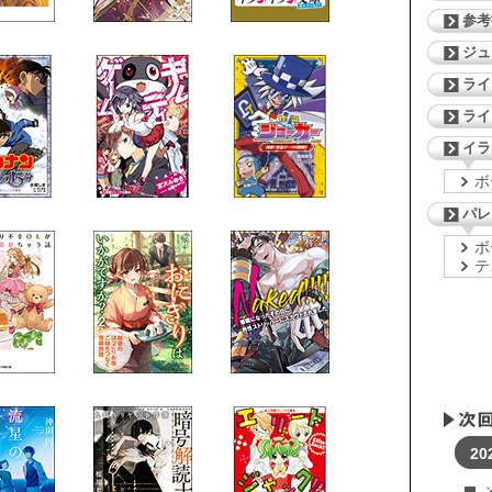
参考
ジ
ライ
ライ
イラ
ボ
パレ
ボ
テ
20