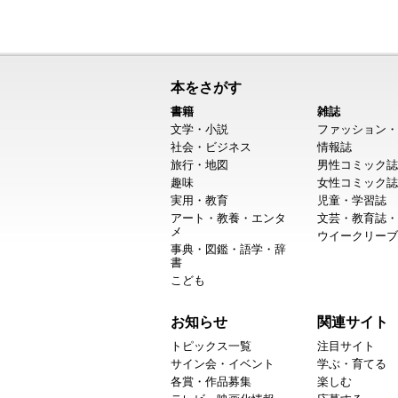
本をさがす
書籍
雑誌
文学・小説
ファッション・
社会・ビジネス
情報誌
旅行・地図
男性コミック誌
趣味
女性コミック誌
実用・教育
児童・学習誌
アート・教養・エンタ
文芸・教育誌・
メ
ウイークリーブ
事典・図鑑・語学・辞
書
こども
お知らせ
関連サイト
トピックス一覧
注目サイト
サイン会・イベント
学ぶ・育てる
各賞・作品募集
楽しむ