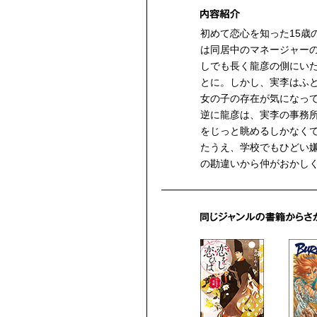
初めて恋心を知った15歳
は同居中のマネージャー
しでも長く龍彦の側にい
とに。しかし、実李はふ
女の子の存在が気になっ
逆に龍彦は、実李の事務
をじっと眺めるしかなく
たうえ、学校でもひどい
の勘違いから仲がおかしく