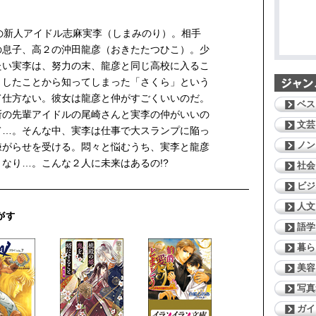
の新人アイドル志麻実李（しまみのり）。相手
の息子、高２の沖田龍彦（おきたたつひこ）。少
たい実李は、努力の末、龍彦と同じ高校に入るこ
としたことから知ってしまった「さくら」という
て仕方ない。彼女は龍彦と仲がすごくいいのだ。
ベス
所の先輩アイドルの尾崎さんと実李の仲がいいの
文芸
て…。そんな中、実李は仕事で大スランプに陥っ
ノン
嫌がらせを受ける。悶々と悩むうち、実李と龍彦
なり…。こんな２人に未来はあるの!?
社会
ビジ
人文
語学
暮ら
美容
写真
ガイ