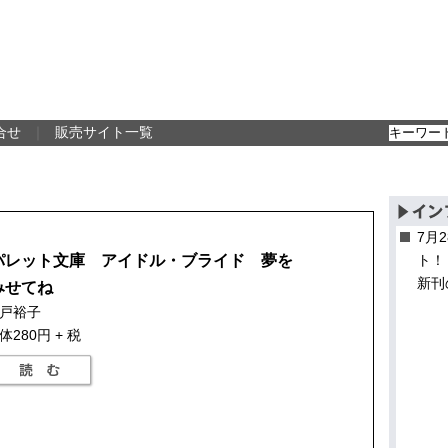
合せ
｜
販売サイト一覧
7月
パレット文庫 アイドル・ブライド 夢を
ト！
新刊
みせてね
戸裕子
体280円 + 税