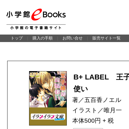
トップ
｜
購入の手順
｜
お問い合せ
｜
販売サイト一覧
B+ LABEL 
使い
著／五百香ノエル
イラスト／唯月一
本体500円 + 税