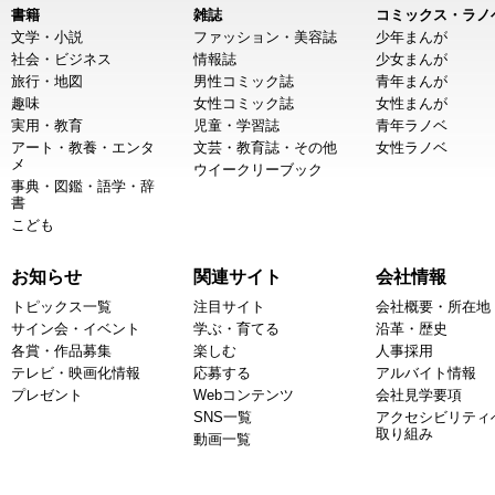
書籍
雑誌
コミックス・ラノ
文学・小説
ファッション・美容誌
少年まんが
社会・ビジネス
情報誌
少女まんが
旅行・地図
男性コミック誌
青年まんが
趣味
女性コミック誌
女性まんが
実用・教育
児童・学習誌
青年ラノベ
アート・教養・エンタ
文芸・教育誌・その他
女性ラノベ
メ
ウイークリーブック
事典・図鑑・語学・辞
書
こども
お知らせ
関連サイト
会社情報
トピックス一覧
注目サイト
会社概要・所在地
サイン会・イベント
学ぶ・育てる
沿革・歴史
各賞・作品募集
楽しむ
人事採用
テレビ・映画化情報
応募する
アルバイト情報
プレゼント
Webコンテンツ
会社見学要項
SNS一覧
アクセシビリティ
取り組み
動画一覧